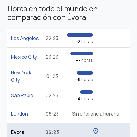
Horas en todo el mundo en
comparación con Évora
Los Angeles
22:23
-8
horas
Mexico City
23:23
-7
horas
New York
01:23
City
-5
horas
São Paulo
02:23
-4
horas
London
06:23
Sin diferencia horaria
location_on
Évora
06:23