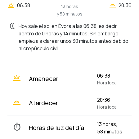
wb_twilight_2
wb_twilight
06:38
20:36
13 horas
y 58 minutos
nightlight
Hoy sale el sol en Évora a las 06:38, es decir,
dentro de 0 horas y 14 minutos. Sin embargo,
empieza a clarear unos 30 minutos antes debido
al crepúsculo civil.
wb_twilight
06:38
Amanecer
Hora local
wb_twilight_2
20:36
Atardecer
Hora local
13 horas,
timer
Horas de luz del día
58 minutos