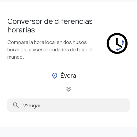
Conversor de diferencias
horarias
Compara la hora local en dos husos
horarios, países o ciudades de todo el
mundo.
Évora
location_on
keyboard_double_arrow_down
search