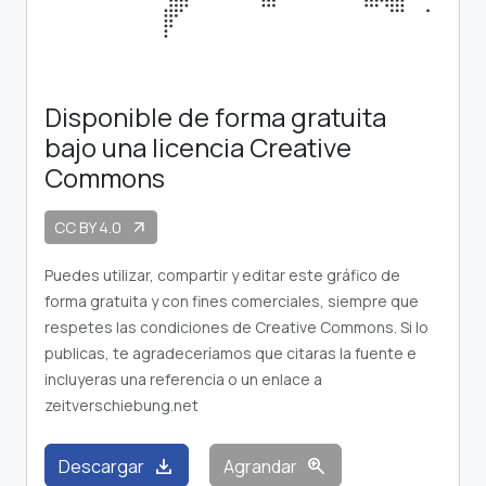
Disponible de forma gratuita
bajo una licencia Creative
Commons
CC BY 4.0
arrow_outward
Puedes utilizar, compartir y editar este gráfico de
forma gratuita y con fines comerciales, siempre que
respetes las condiciones de Creative Commons. Si lo
publicas, te agradeceríamos que citaras la fuente e
incluyeras una referencia o un enlace a
zeitverschiebung.net
download
zoom_in
Descargar
Agrandar