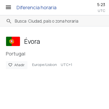
5:23
menu
Diferencia horaria
UTC
search
Évora
Portugal
Europe/Lisbon
UTC+1
favorite
Añadir