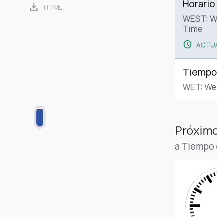
Horario
download
HTML
WEST: W
Time
schedule
ACTUA
Tiempo
WET: We
Próximo
a Tiempo 