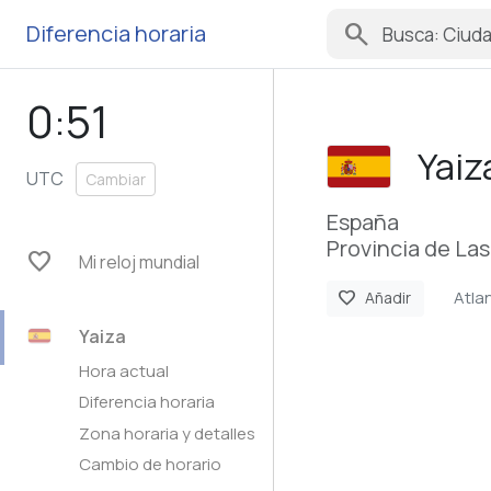
search
Diferencia horaria
0:51
Yaiz
UTC
Cambiar
España
Provincia de Las
favorite
Mi reloj mundial
Atla
favorite
Añadir
Yaiza
Hora actual
Diferencia horaria
Zona horaria y detalles
Cambio de horario