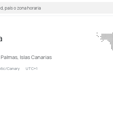
a
 Palmas, Islas Canarias
ntic/Canary
UTC+1