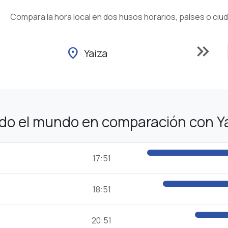
Compara la hora local en dos husos horarios, países o ciu
keyboard_double_arrow_right
location_on
Yaiza
odo el mundo en comparación con Y
17:51
18:51
20:51