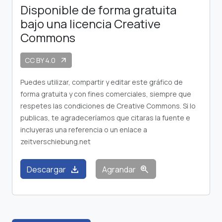
Disponible de forma gratuita
bajo una licencia Creative
Commons
CC BY 4.0
arrow_outward
Puedes utilizar, compartir y editar este gráfico de
forma gratuita y con fines comerciales, siempre que
respetes las condiciones de Creative Commons. Si lo
publicas, te agradeceríamos que citaras la fuente e
incluyeras una referencia o un enlace a
zeitverschiebung.net
download
zoom_in
Descargar
Agrandar