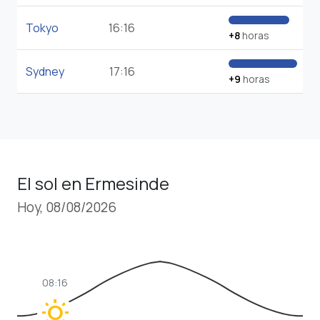
Tokyo
16:16
+8
horas
Sydney
17:16
+9
horas
El sol en Ermesinde
Hoy, 08/08/2026
08:16
wb_sunny