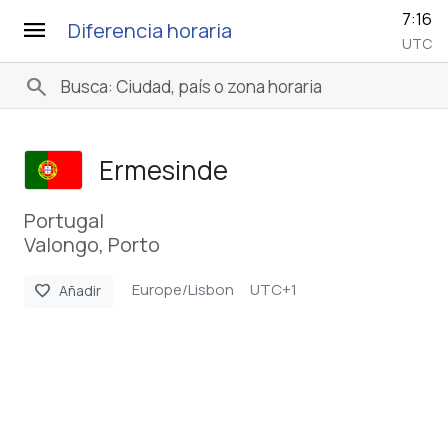
7:16
menu
Diferencia horaria
UTC
search
Ermesinde
Portugal
Valongo, Porto
Europe/Lisbon
UTC+1
favorite
Añadir