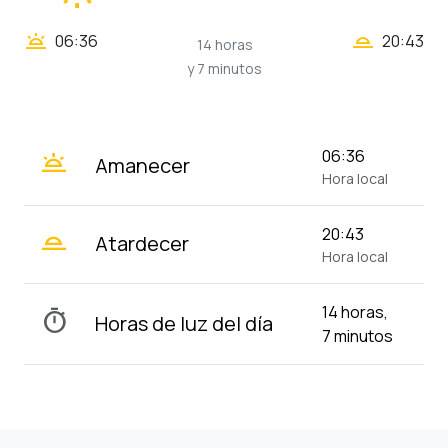
wb_twilight_2
wb_twilight
06:36
20:43
14 horas
y 7 minutos
wb_twilight
06:36
Amanecer
Hora local
wb_twilight_2
20:43
Atardecer
Hora local
14 horas,
timer
Horas de luz del día
7 minutos