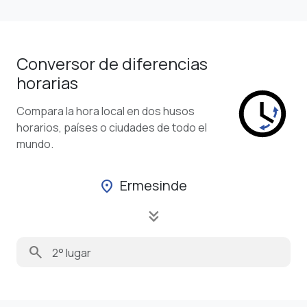
Conversor de diferencias
horarias
Compara la hora local en dos husos
horarios, países o ciudades de todo el
mundo.
Ermesinde
location_on
keyboard_double_arrow_down
search