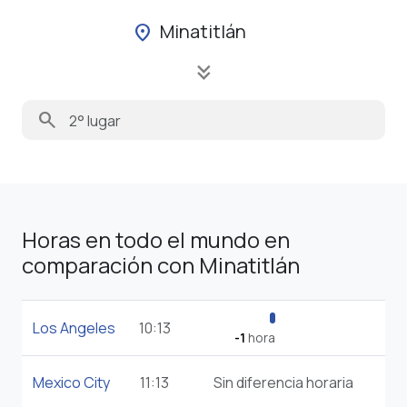
Minatitlán
location_on
keyboard_double_arrow_down
search
Horas en todo el mundo en
comparación con Minatitlán
Los Angeles
10:13
-1
hora
Mexico City
11:13
Sin diferencia horaria