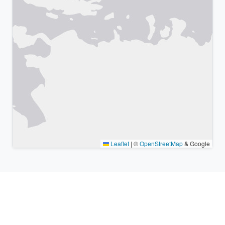
Leaflet
|
©
OpenStreetMap
& Google
Lugares cercanos y zonas