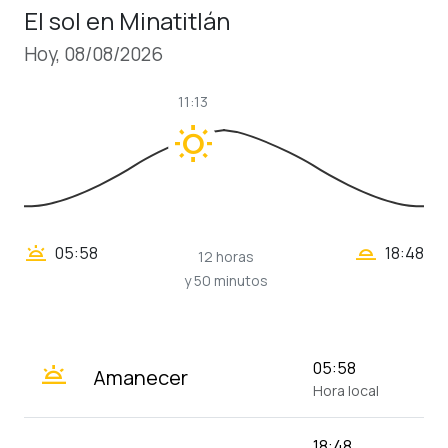
El sol en Minatitlán
Hoy, 08/08/2026
11:13
wb_sunny
wb_twilight_2
wb_twilight
05:58
18:48
12 horas
y 50 minutos
wb_twilight
05:58
Amanecer
Hora local
18:48