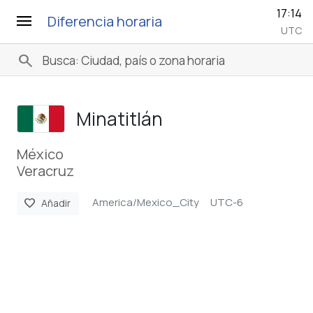
17:14
menu
Diferencia horaria
UTC
search
Minatitlán
México
Veracruz
America/Mexico_City
UTC-6
favorite
Añadir