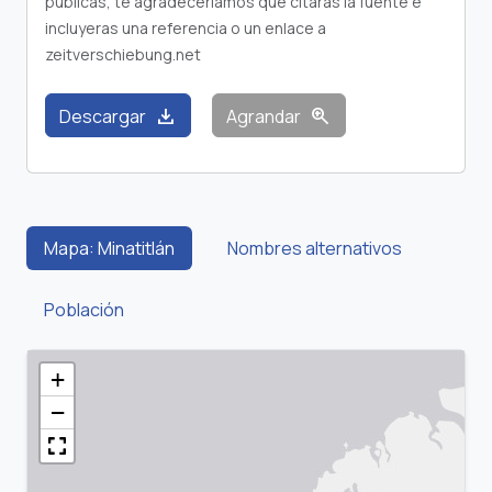
publicas, te agradeceríamos que citaras la fuente e
incluyeras una referencia o un enlace a
zeitverschiebung.net
download
zoom_in
Descargar
Agrandar
Mapa: Minatitlán
Nombres alternativos
Población
+
−