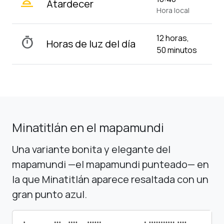
wb_twilight_2
Atardecer
Hora local
12 horas,
timer
Horas de luz del día
50 minutos
Minatitlán en el mapamundi
Una variante bonita y elegante del
mapamundi —el mapamundi punteado— en
la que Minatitlán aparece resaltada con un
gran punto azul.