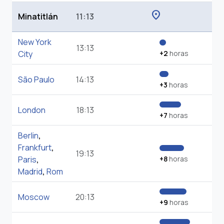
location_on
Minatitlán
11:13
New York
13:13
City
+2
horas
São Paulo
14:13
+3
horas
London
18:13
+7
horas
Berlin
,
Frankfurt
,
19:13
Paris
,
+8
horas
Madrid
,
Rom
Moscow
20:13
+9
horas