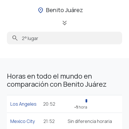
Benito Juárez
location_on
keyboard_double_arrow_down
search
Horas en todo el mundo en
comparación con Benito Juárez
Los Angeles
20:52
-1
hora
Mexico City
21:52
Sin diferencia horaria