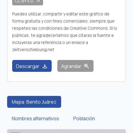
CC BY 4.0
arrow_outward
Puedes utilizar, compartir y editar este gráfico de
forma gratuita y con fines comerciales, siempre que
respetes las condiciones de Creative Commons. Si lo
publicas, te agradeceríamos que citaras la fuente e
incluyeras una referencia o un enlace a
zeitverschiebung.net
download
zoom_in
Descargar
Agrandar
Mapa: Benito Juárez
Nombres alternativos
Población