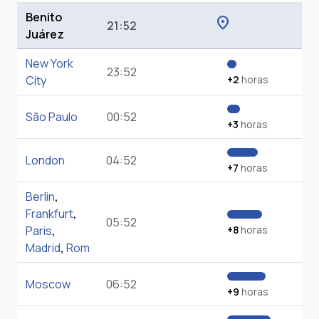
Benito
location_on
21:52
Juárez
New York
23:52
City
+2
horas
São Paulo
00:52
+3
horas
London
04:52
+7
horas
Berlin
,
Frankfurt
,
05:52
Paris
,
+8
horas
Madrid
,
Rom
Moscow
06:52
+9
horas