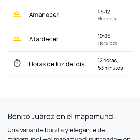
wb_twilight
06:12
Amanecer
Hora local
wb_twilight_2
19:05
Atardecer
Hora local
12 horas,
timer
Horas de luz del día
53 minutos
Benito Juárez en el mapamundi
Una variante bonita y elegante del
mapamundi —el mapamundi punteado— en