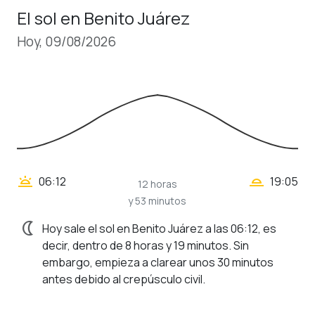
El sol en Benito Juárez
Hoy, 09/08/2026
wb_twilight_2
wb_twilight
06:12
19:05
12 horas
y 53 minutos
nightlight
Hoy sale el sol en Benito Juárez a las 06:12, es
decir, dentro de 8 horas y 19 minutos. Sin
embargo, empieza a clarear unos 30 minutos
antes debido al crepúsculo civil.