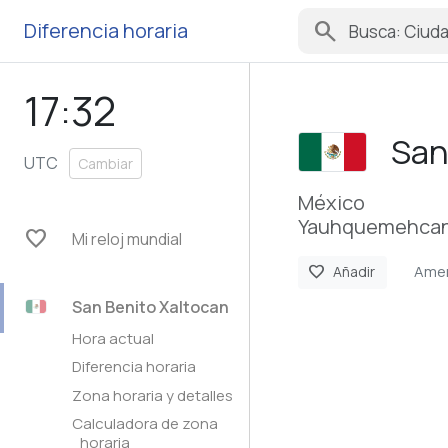
search
Diferencia horaria
17:32
San
UTC
Cambiar
México
Yauhquemehcan,
favorite
Mi reloj mundial
Amer
favorite
Añadir
San Benito Xaltocan
Hora actual
Diferencia horaria
Zona horaria y detalles
Calculadora de zona
horaria