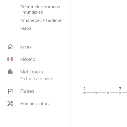
Diferencias horarias
mundiales
Amanecer/Atardecer
Mapa
home
Inicio
México
apartment
Metrópolis
En todo el mundo
0
3
flag
Países
handyman
Herramientas