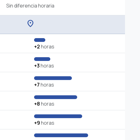
Sin diferencia horaria
location_on
+2
horas
+3
horas
+7
horas
+8
horas
+9
horas