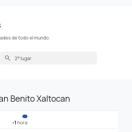
s
dades de todo el mundo.
search
an Benito Xaltocan
-1
hora