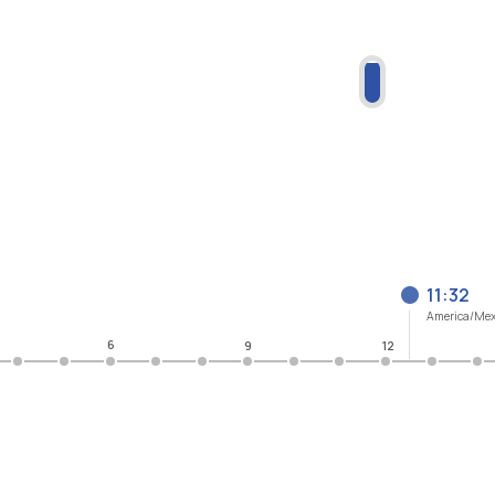
11:32
America/Mex
6
9
12