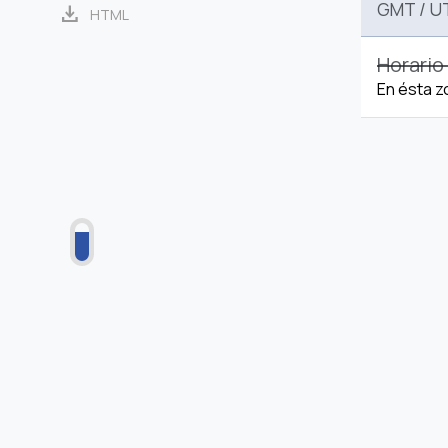
GMT
/
U
download
HTML
Horario
En ésta z