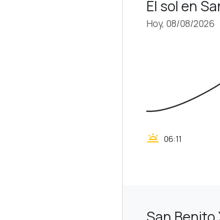
El sol en S
Hoy, 08/08/2026
wb_twilight
06:11
San Benito