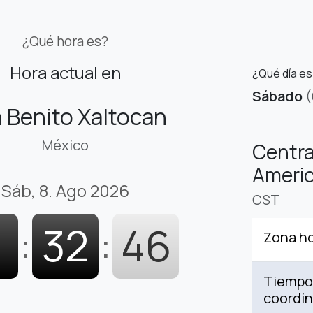
¿Qué hora es?
Hora actual en
¿Qué día es
Sábado
(
 Benito Xaltocan
México
Centra
Americ
Sáb, 8. Ago 2026
CST
1
:
32
:
47
Zona ho
Tiempo 
coordi