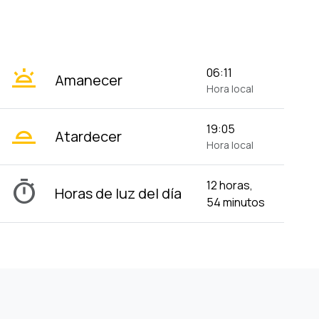
wb_twilight
06:11
Amanecer
Hora local
wb_twilight_2
19:05
Atardecer
Hora local
timer
12 horas,
Horas de luz del día
54 minutos