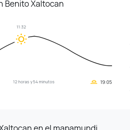
an Benito Xaltocan
11:32
wb_sunny
wb_twilight_2
12 horas
y 54 minutos
19:05
 Xaltocan en el mapamundi