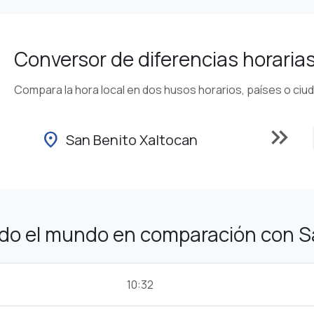
Conversor de diferencias horaria
Compara la hora local en dos husos horarios, países o ciu
keyboard_double_arrow_right
location_on
San Benito Xaltocan
odo el mundo en comparación con S
10:32