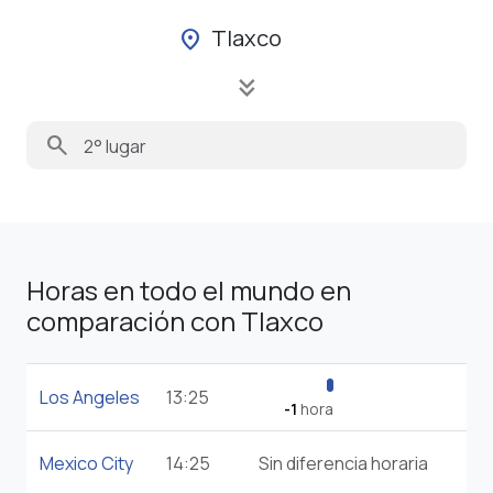
Tlaxco
location_on
keyboard_double_arrow_down
search
Horas en todo el mundo en
comparación con Tlaxco
Los Angeles
13:25
-1
hora
Mexico City
14:25
Sin diferencia horaria