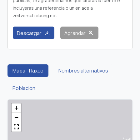
publicas, te agradeceríamos que citaras la fuente e
incluyeras una referencia o un enlace a
zeitverschiebung.net
download
zoom_in
Descargar
Agrandar
Mapa: Tlaxco
Nombres alternativos
Población
+
−