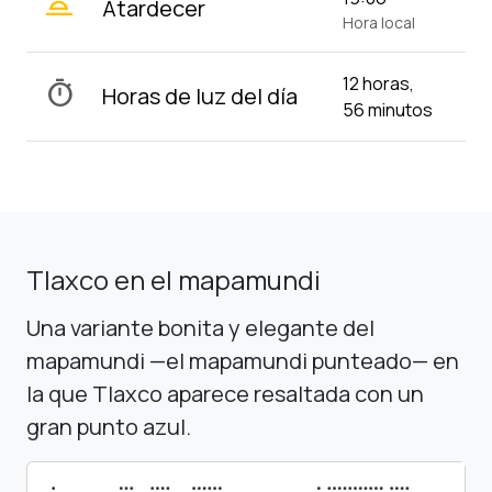
wb_twilight_2
Atardecer
Hora local
12 horas,
timer
Horas de luz del día
56 minutos
Tlaxco en el mapamundi
Una variante bonita y elegante del
mapamundi —el mapamundi punteado— en
la que Tlaxco aparece resaltada con un
gran punto azul.