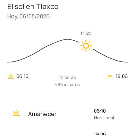
El sol en Tlaxco
Hoy, 06/08/2026
14:25
wb_sunny
wb_twilight_2
wb_twilight
06:10
19:06
12 horas
y 56 minutos
wb_twilight
06:10
Amanecer
Hora local
19:06