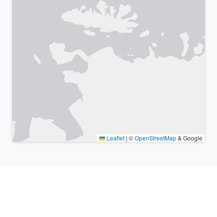
Leaflet
|
©
OpenStreetMap
& Google
Lugares cercanos y zonas