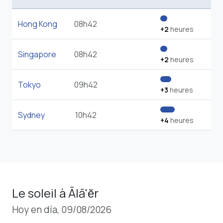
Hong Kong
08h42
+2
heures
Singapore
08h42
+2
heures
Tokyo
09h42
+3
heures
Sydney
10h42
+4
heures
Le soleil à Ālā'ĕr
Hoy en día, 09/08/2026