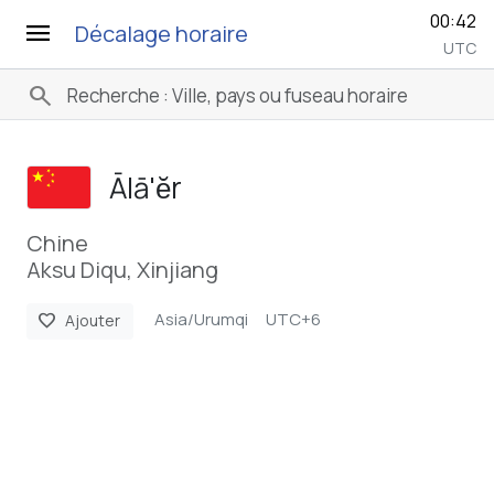
00:42
menu
Décalage horaire
UTC
search
Ālā'ĕr
Chine
Aksu Diqu, Xinjiang
Asia/Urumqi
UTC+6
favorite
Ajouter