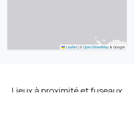
Leaflet
|
©
OpenStreetMap
& Google
Lieux à proximité et fuseaux
horaires similaires
Villes autour Ālā'ĕr