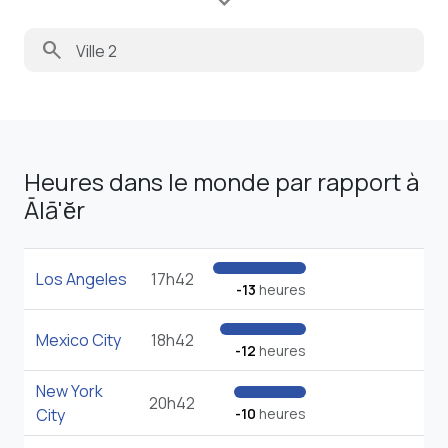
search
Heures dans le monde par rapport à
Ālā'ĕr
Los Angeles
17h42
-13
heures
Mexico City
18h42
-12
heures
New York
20h42
City
-10
heures