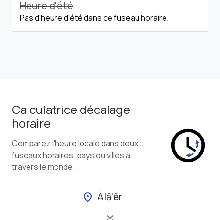
Heure d'été
Pas d'heure d'été dans ce fuseau horaire.
Calculatrice décalage
horaire
Comparez l'heure locale dans deux
fuseaux horaires, pays ou villes à
travers le monde.
Ālā'ĕr
location_on
keyboard_double_arrow_down