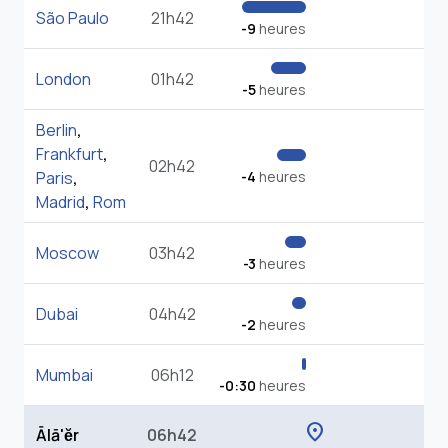
São Paulo
21h42
-9
heures
London
01h42
-5
heures
Berlin
,
Frankfurt
,
02h42
Paris
,
-4
heures
Madrid
,
Rom
Moscow
03h42
-3
heures
Dubai
04h42
-2
heures
Mumbai
06h12
-0:30
heures
location_on
Ālā'ĕr
06h42