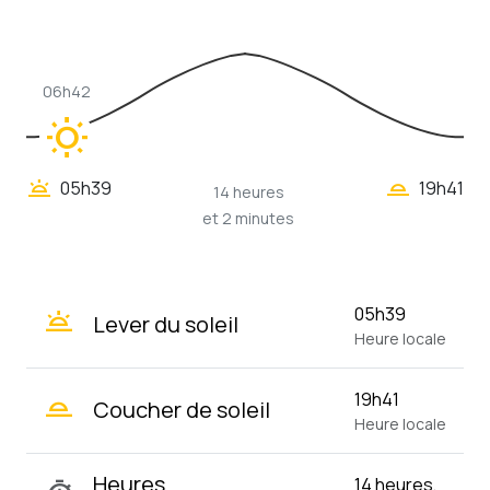
06h42
wb_sunny
wb_twilight_2
wb_twilight
05h39
19h41
14 heures
et 2 minutes
wb_twilight
05h39
Lever du soleil
Heure locale
wb_twilight_2
19h41
Coucher de soleil
Heure locale
Heures
14 heures,