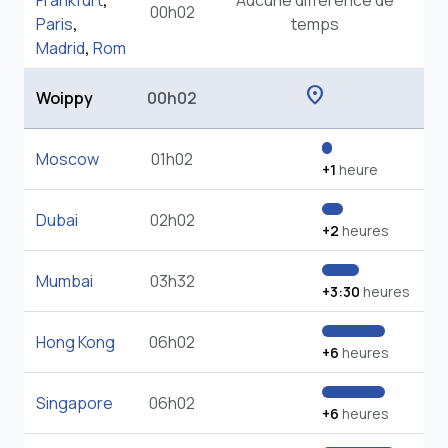
Frankfurt
,
Aucune différence de
00h02
Paris
,
temps
Madrid
,
Rom
location_on
Woippy
00h02
Moscow
01h02
+1
heure
Dubai
02h02
+2
heures
Mumbai
03h32
+3:30
heures
Hong Kong
06h02
+6
heures
Singapore
06h02
+6
heures