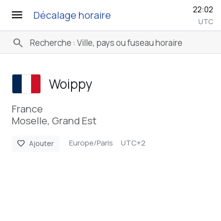
22:02
menu
Décalage horaire
UTC
search
Woippy
France
Moselle, Grand Est
Europe/Paris
UTC+2
favorite
Ajouter