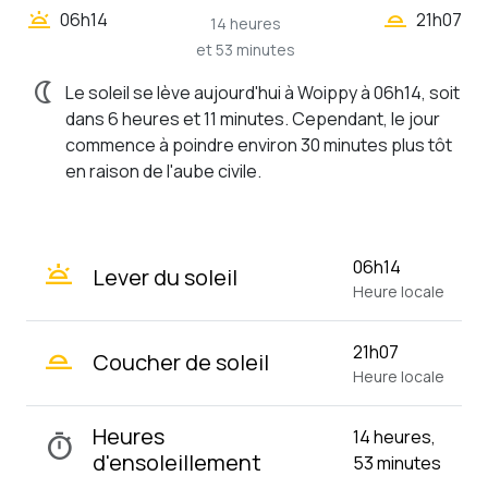
wb_twilight_2
wb_twilight
06h14
21h07
14 heures
et 53 minutes
nightlight
Le soleil se lève aujourd'hui à Woippy à 06h14, soit
dans 6 heures et 11 minutes. Cependant, le jour
commence à poindre environ 30 minutes plus tôt
en raison de l'aube civile.
wb_twilight
06h14
Lever du soleil
Heure locale
wb_twilight_2
21h07
Coucher de soleil
Heure locale
Heures
14 heures,
timer
d'ensoleillement
53 minutes