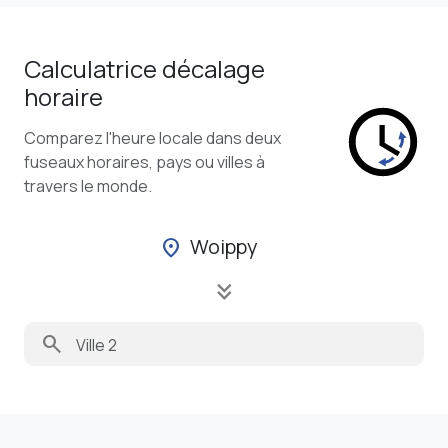
Calculatrice décalage
horaire
Comparez l'heure locale dans deux
fuseaux horaires, pays ou villes à
travers le monde.
Woippy
location_on
keyboard_double_arrow_down
search