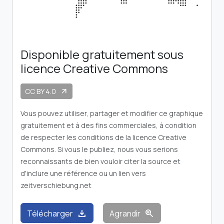
Disponible gratuitement sous
licence Creative Commons
CC BY 4.0
arrow_outward
Vous pouvez utiliser, partager et modifier ce graphique
gratuitement et à des fins commerciales, à condition
de respecter les conditions de la licence Creative
Commons. Si vous le publiez, nous vous serions
reconnaissants de bien vouloir citer la source et
d'inclure une référence ou un lien vers
zeitverschiebung.net
download
zoom_in
Télécharger
Agrandir