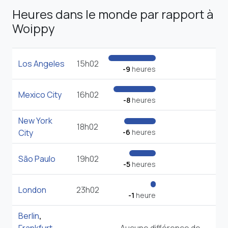
Heures dans le monde par rapport à
Woippy
Los Angeles
15h02
-9
heures
Mexico City
16h02
-8
heures
New York
18h02
City
-6
heures
São Paulo
19h02
-5
heures
London
23h02
-1
heure
Berlin
,