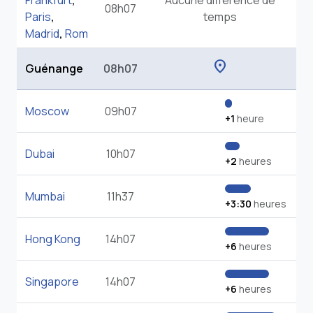
Frankfurt
,
Aucune différence de
08h07
Paris
,
temps
Madrid
,
Rom
location_on
Guénange
08h07
Moscow
09h07
+1
heure
Dubai
10h07
+2
heures
Mumbai
11h37
+3:30
heures
Hong Kong
14h07
+6
heures
Singapore
14h07
+6
heures