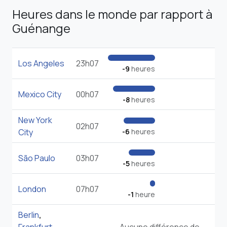
Heures dans le monde par rapport à
Guénange
Los Angeles
23h07
-9
heures
Mexico City
00h07
-8
heures
New York
02h07
City
-6
heures
São Paulo
03h07
-5
heures
London
07h07
-1
heure
Berlin
,