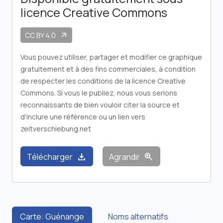
licence Creative Commons
CC BY 4.0
arrow_outward
Vous pouvez utiliser, partager et modifier ce graphique
gratuitement et à des fins commerciales, à condition
de respecter les conditions de la licence Creative
Commons. Si vous le publiez, nous vous serions
reconnaissants de bien vouloir citer la source et
d'inclure une référence ou un lien vers
zeitverschiebung.net
download
zoom_in
Télécharger
Agrandir
Carte: Guénange
Noms alternatifs