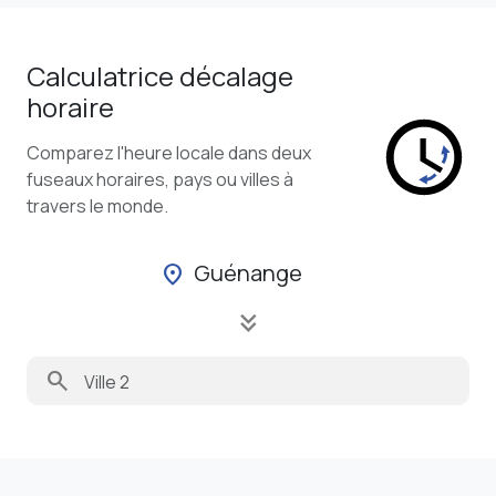
Calculatrice décalage
horaire
Comparez l'heure locale dans deux
fuseaux horaires, pays ou villes à
travers le monde.
Guénange
location_on
keyboard_double_arrow_down
search