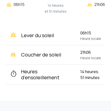
wb_twilight_2
wb_twilight
06h15
21h06
14 heures
et 51 minutes
wb_twilight
06h15
Lever du soleil
Heure locale
wb_twilight_2
21h06
Coucher de soleil
Heure locale
Heures
14 heures,
timer
d'ensoleillement
51 minutes