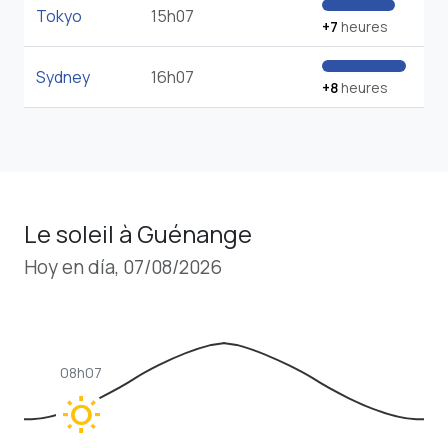
Tokyo
15h07
+7
heures
Sydney
16h07
+8
heures
Le soleil à Guénange
Hoy en día, 07/08/2026
08h07
wb_sunny