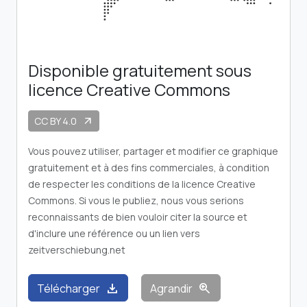
Disponible gratuitement sous
licence Creative Commons
CC BY 4.0
arrow_outward
Vous pouvez utiliser, partager et modifier ce graphique
gratuitement et à des fins commerciales, à condition
de respecter les conditions de la licence Creative
Commons. Si vous le publiez, nous vous serions
reconnaissants de bien vouloir citer la source et
d'inclure une référence ou un lien vers
zeitverschiebung.net
download
zoom_in
Télécharger
Agrandir