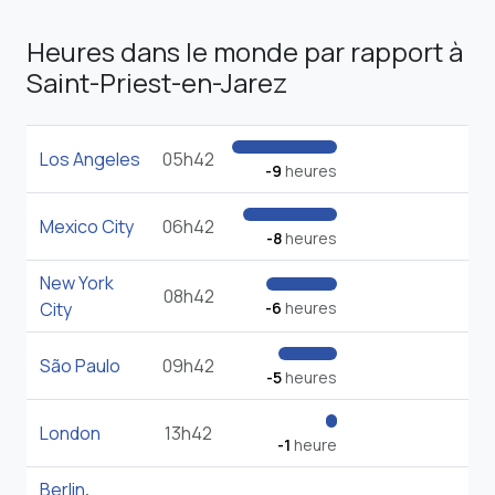
Heures dans le monde par rapport à
Saint-Priest-en-Jarez
Los Angeles
05h42
-9
heures
Mexico City
06h42
-8
heures
New York
08h42
City
-6
heures
São Paulo
09h42
-5
heures
London
13h42
-1
heure
Berlin
,