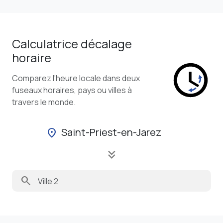
Calculatrice décalage
horaire
Comparez l'heure locale dans deux
fuseaux horaires, pays ou villes à
travers le monde.
Saint-Priest-en-Jarez
location_on
keyboard_double_arrow_down
search