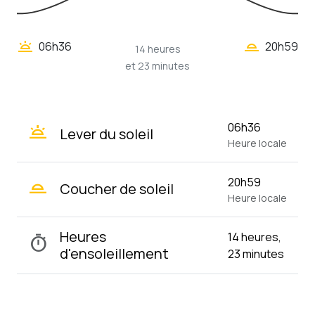
wb_twilight_2
wb_twilight
06h36
20h59
14 heures
et 23 minutes
wb_twilight
06h36
Lever du soleil
Heure locale
wb_twilight_2
20h59
Coucher de soleil
Heure locale
Heures
14 heures,
timer
d'ensoleillement
23 minutes