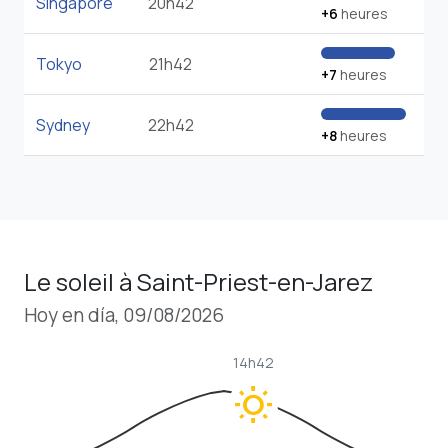
Singapore
20h42
+6
heures
Tokyo
21h42
+7
heures
Sydney
22h42
+8
heures
Le soleil à Saint-Priest-en-Jarez
Hoy en día, 09/08/2026
14h42
wb_sunny