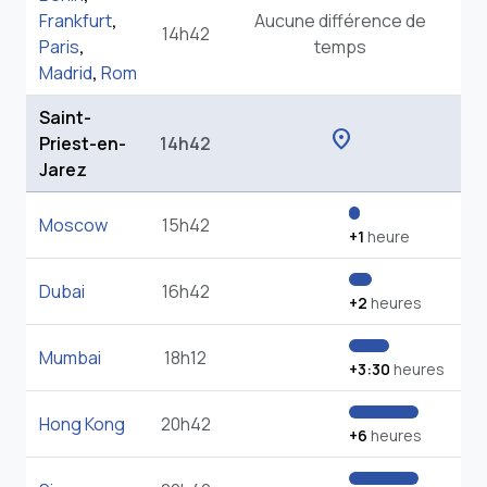
Frankfurt
,
Aucune différence de
14h42
Paris
,
temps
Madrid
,
Rom
Saint-
location_on
Priest-en-
14h42
Jarez
Moscow
15h42
+1
heure
Dubai
16h42
+2
heures
Mumbai
18h12
+3:30
heures
Hong Kong
20h42
+6
heures