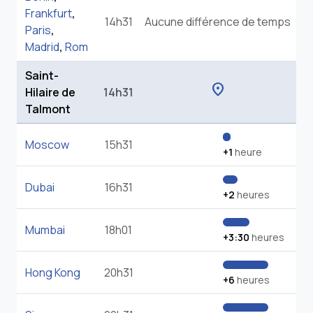
Frankfurt
,
14h31
Aucune différence de temps
Paris
,
Madrid
,
Rom
Saint-
location_on
Hilaire de
14h31
Talmont
Moscow
15h31
+1
heure
Dubai
16h31
+2
heures
Mumbai
18h01
+3:30
heures
Hong Kong
20h31
+6
heures