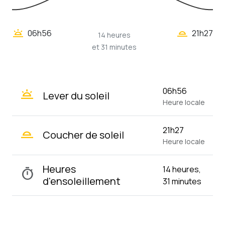
wb_twilight_2
wb_twilight
06h56
21h27
14 heures
et 31 minutes
wb_twilight
06h56
Lever du soleil
Heure locale
wb_twilight_2
21h27
Coucher de soleil
Heure locale
Heures
14 heures,
timer
d'ensoleillement
31 minutes