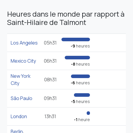
Heures dans le monde par rapport à
Saint-Hilaire de Talmont
Los Angeles
05h31
-9
heures
Mexico City
06h31
-8
heures
New York
08h31
City
-6
heures
São Paulo
09h31
-5
heures
London
13h31
-1
heure
Berlin
,