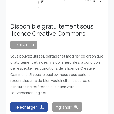
Disponible gratuitement sous
licence Creative Commons
CC BY 4.0
arrow_outward
Vous pouvez utiliser, partager et modifier ce graphique
gratuitement et à des fins commerciales, à condition
de respecter les conditions de la licence Creative
Commons. Si vous le publiez, nous vous serions
reconnaissants de bien vouloir citer la source et
d'inclure une référence ou un lien vers
zeitverschiebung.net
download
zoom_in
Télécharger
Agrandir