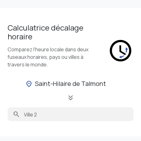
Calculatrice décalage
horaire
Comparez l'heure locale dans deux
fuseaux horaires, pays ou villes à
travers le monde.
Saint-Hilaire de Talmont
location_on
keyboard_double_arrow_down
search