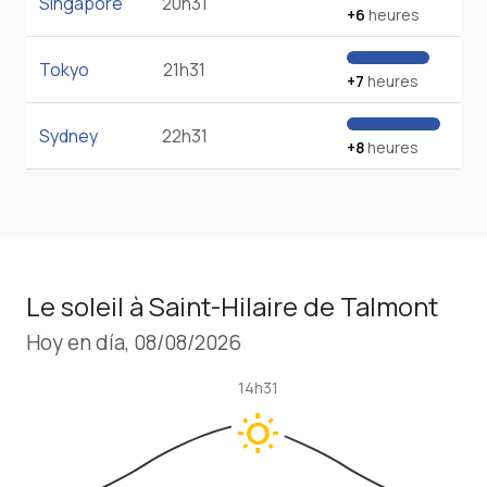
Singapore
20h31
+6
heures
Tokyo
21h31
+7
heures
Sydney
22h31
+8
heures
Le soleil à Saint-Hilaire de Talmont
Hoy en día, 08/08/2026
14h31
wb_sunny