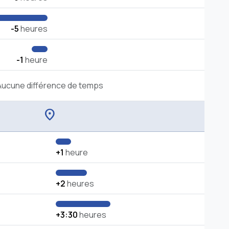
-5
heures
-1
heure
Aucune différence de temps
location_on
+1
heure
+2
heures
+3:30
heures