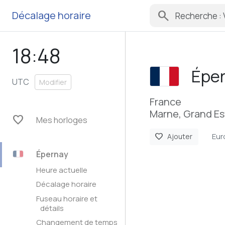
search
Décalage horaire
18:48
Épe
UTC
Modifier
France
Marne, Grand Es
favorite
Mes horloges
Eur
favorite
Ajouter
Épernay
Heure actuelle
Décalage horaire
Fuseau horaire et
détails
Changement de temps