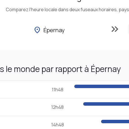
Comparez l'heure locale dans deux fuseaux horaires, pays o
keyboard_double_arrow_right
location_on
Épernay
 le monde par rapport à Épernay
11h48
12h48
14h48