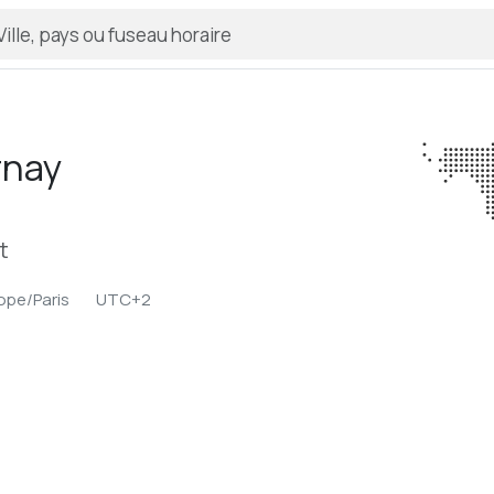
rnay
t
ope/Paris
UTC+2