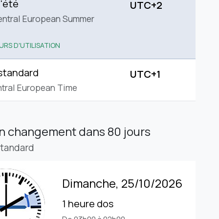
'été
UTC+2
entral European Summer
URS D'UTILISATION
standard
UTC+1
tral European Time
in changement
dans 80 jours
standard
Dimanche, 25/10/2026
1 heure dos