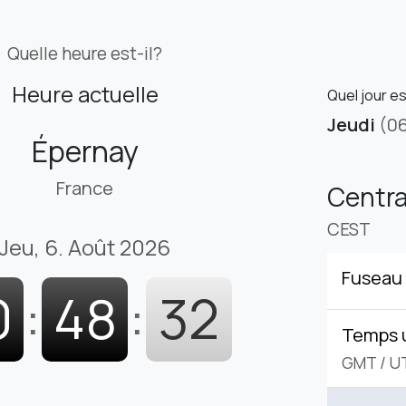
Quelle heure est-il?
Heure actuelle
Quel jour e
Jeudi
(0
Épernay
France
Centr
CEST
Jeu, 6. Août 2026
Fuseau 
0
:
48
:
33
Temps 
GMT
/
U