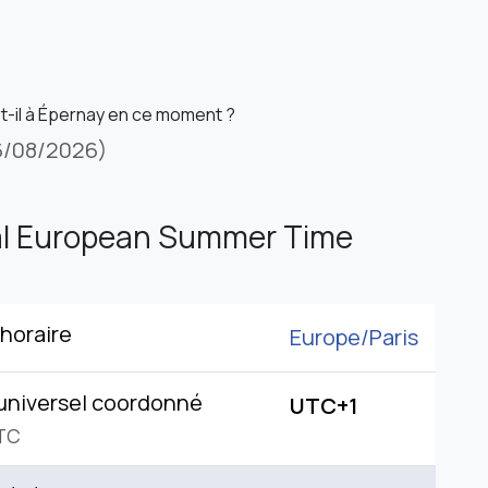
st-il à Épernay en ce moment ?
6/08/2026)
al European Summer Time
horaire
Europe/
Paris
universel coordonné
UTC+1
TC