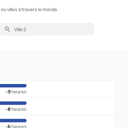
u villes à travers le monde.
search
-9
heures
-8
heures
-6
heures