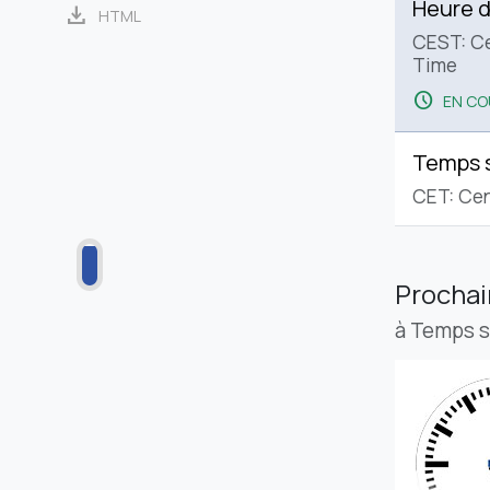
Heure d
download
HTML
CEST: C
Time
schedule
EN CO
Temps 
CET: Cen
Procha
à Temps 