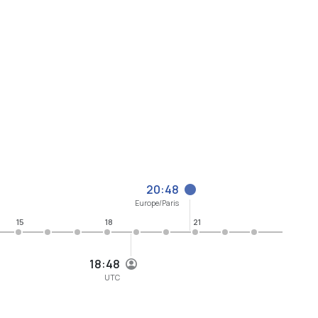
20:48
Europe/Paris
15
18
21
18:48
UTC