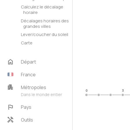
Calculez le décalage
horaire
Décalages horaires des
grandes villes
Lever/coucher du soleil
Carte
home
Départ
France
apartment
Métropoles
0
3
Dans le monde entier
flag
Pays
handyman
Outils