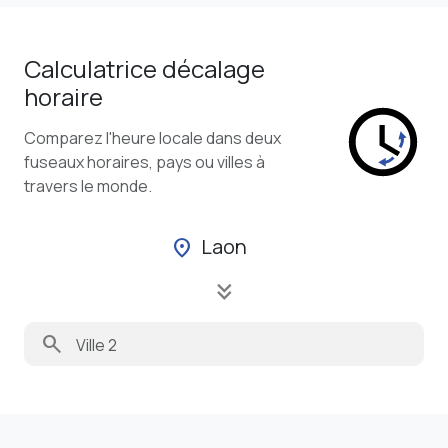
Calculatrice décalage
horaire
Comparez l'heure locale dans deux
fuseaux horaires, pays ou villes à
travers le monde.
Laon
location_on
keyboard_double_arrow_down
search