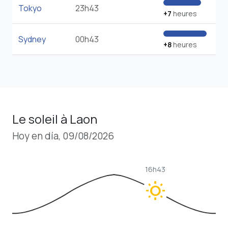
Tokyo
23h43
+7
heures
Sydney
00h43
+8
heures
Le soleil à Laon
Hoy en día, 09/08/2026
16h43
wb_sunny