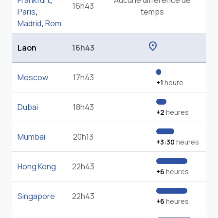
Frankfurt
,
Aucune différence de
16h43
Paris
,
temps
Madrid
,
Rom
location_on
Laon
16h43
Moscow
17h43
+1
heure
Dubai
18h43
+2
heures
Mumbai
20h13
+3:30
heures
Hong Kong
22h43
+6
heures
Singapore
22h43
+6
heures