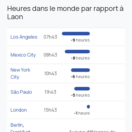
Heures dans le monde par rapport à
Laon
Los Angeles
07h43
-9
heures
Mexico City
08h43
-8
heures
New York
10h43
City
-6
heures
São Paulo
11h43
-5
heures
London
15h43
-1
heure
Berlin
,