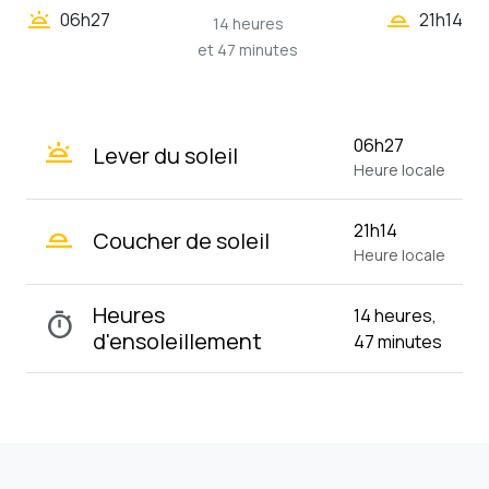
wb_twilight_2
wb_twilight
06h27
21h14
14 heures
et 47 minutes
wb_twilight
06h27
Lever du soleil
Heure locale
wb_twilight_2
21h14
Coucher de soleil
Heure locale
Heures
14 heures,
timer
d'ensoleillement
47 minutes