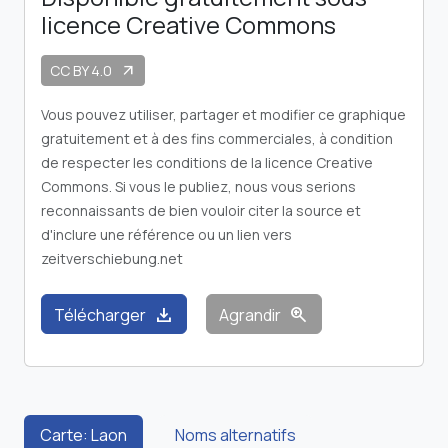
licence Creative Commons
CC BY 4.0
arrow_outward
Vous pouvez utiliser, partager et modifier ce graphique
gratuitement et à des fins commerciales, à condition
de respecter les conditions de la licence Creative
Commons. Si vous le publiez, nous vous serions
reconnaissants de bien vouloir citer la source et
d'inclure une référence ou un lien vers
zeitverschiebung.net
download
zoom_in
Télécharger
Agrandir
Carte: Laon
Noms alternatifs