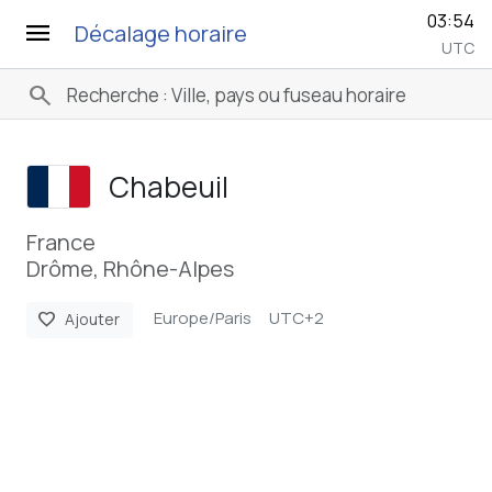
03:54
menu
Décalage horaire
UTC
search
Chabeuil
France
Drôme, Rhône-Alpes
Europe/Paris
UTC+2
favorite
Ajouter