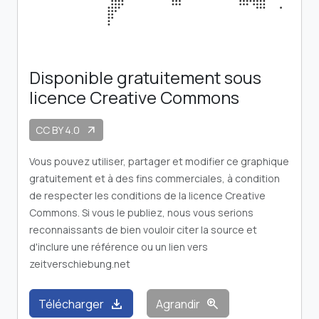
Disponible gratuitement sous
licence Creative Commons
CC BY 4.0
arrow_outward
Vous pouvez utiliser, partager et modifier ce graphique
gratuitement et à des fins commerciales, à condition
de respecter les conditions de la licence Creative
Commons. Si vous le publiez, nous vous serions
reconnaissants de bien vouloir citer la source et
d'inclure une référence ou un lien vers
zeitverschiebung.net
download
zoom_in
Télécharger
Agrandir