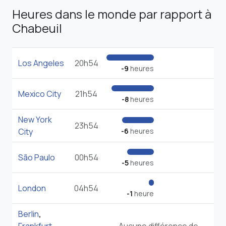
Heures dans le monde par rapport à
Chabeuil
Los Angeles
20h54
-9
heures
Mexico City
21h54
-8
heures
New York
23h54
City
-6
heures
São Paulo
00h54
-5
heures
London
04h54
-1
heure
Berlin
,