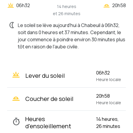
wb_twilight_2
wb_twilight
06h32
20h58
14 heures
et 26 minutes
nightlight
Le soleil se lève aujourd'hui à Chabeuil à 06h32,
soit dans 0 heures et 37 minutes. Cependant, le
jour commence à poindre environ 30 minutes plus
tôt en raison de l'aube civile.
wb_twilight
06h32
Lever du soleil
Heure locale
wb_twilight_2
20h58
Coucher de soleil
Heure locale
Heures
14 heures,
timer
d'ensoleillement
26 minutes