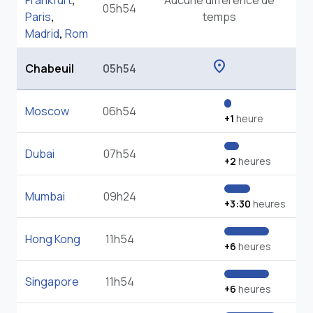
Frankfurt
,
Aucune différence de
05h54
Paris
,
temps
Madrid
,
Rom
location_on
Chabeuil
05h54
Moscow
06h54
+1
heure
Dubai
07h54
+2
heures
Mumbai
09h24
+3:30
heures
Hong Kong
11h54
+6
heures
Singapore
11h54
+6
heures