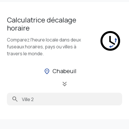
Calculatrice décalage
horaire
Comparez l'heure locale dans deux
fuseaux horaires, pays ou villes à
travers le monde.
Chabeuil
location_on
keyboard_double_arrow_down
search