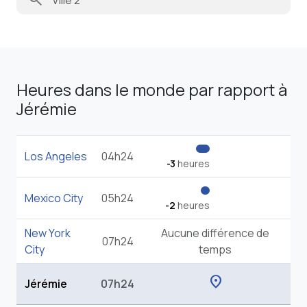
Heures dans le monde par rapport à
Jérémie
Los Angeles
04h24
-3
heures
Mexico City
05h24
-2
heures
New York
Aucune différence de
07h24
City
temps
location_on
Jérémie
07h24