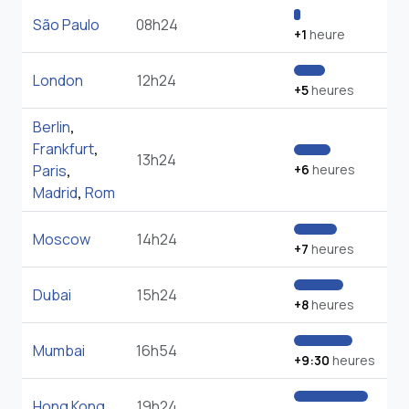
São Paulo
08h24
+1
heure
London
12h24
+5
heures
Berlin
,
Frankfurt
,
13h24
Paris
,
+6
heures
Madrid
,
Rom
Moscow
14h24
+7
heures
Dubai
15h24
+8
heures
Mumbai
16h54
+9:30
heures
Hong Kong
19h24