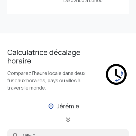
De 02h00 à 03h00
Calculatrice décalage
horaire
Comparez l'heure locale dans deux
fuseaux horaires, pays ou villes à
travers le monde.
Jérémie
location_on
keyboard_double_arrow_down
search