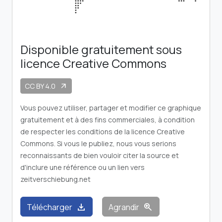
Disponible gratuitement sous
licence Creative Commons
CC BY 4.0
arrow_outward
Vous pouvez utiliser, partager et modifier ce graphique
gratuitement et à des fins commerciales, à condition
de respecter les conditions de la licence Creative
Commons. Si vous le publiez, nous vous serions
reconnaissants de bien vouloir citer la source et
d'inclure une référence ou un lien vers
zeitverschiebung.net
download
zoom_in
Télécharger
Agrandir