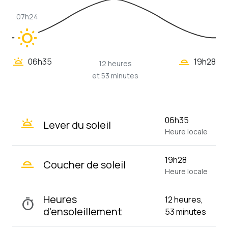
07h24
wb_sunny
wb_twilight_2
wb_twilight
06h35
19h28
12 heures
et 53 minutes
wb_twilight
06h35
Lever du soleil
Heure locale
wb_twilight_2
19h28
Coucher de soleil
Heure locale
Heures
12 heures,
timer
d'ensoleillement
53 minutes