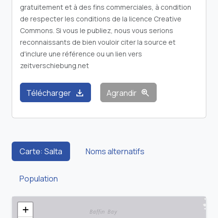
gratuitement et à des fins commerciales, à condition
de respecter les conditions de la licence Creative
Commons. Si vous le publiez, nous vous serions
reconnaissants de bien vouloir citer la source et
d'inclure une référence ou un lien vers
zeitverschiebung.net
download
zoom_in
Télécharger
Agrandir
Carte: Salta
Noms alternatifs
Population
+