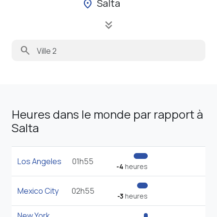
Salta
location_on
keyboard_double_arrow_down
search
Heures dans le monde par rapport à
Salta
Los Angeles
01h55
-4
heures
Mexico City
02h55
-3
heures
New York