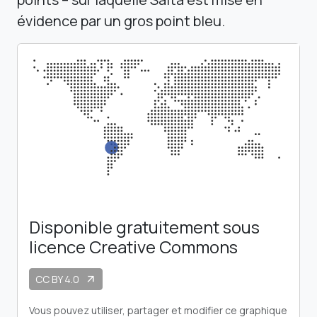
évidence par un gros point bleu.
Disponible gratuitement sous
licence Creative Commons
CC BY 4.0
arrow_outward
Vous pouvez utiliser, partager et modifier ce graphique