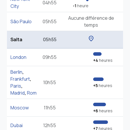
04h55
City
-1
heure
Aucune différence de
São Paulo
05h55
temps
location_on
Salta
05h55
London
09h55
+4
heures
Berlin
,
Frankfurt
,
10h55
Paris
,
+5
heures
Madrid
,
Rom
Moscow
11h55
+6
heures
Dubai
12h55
+7
heures