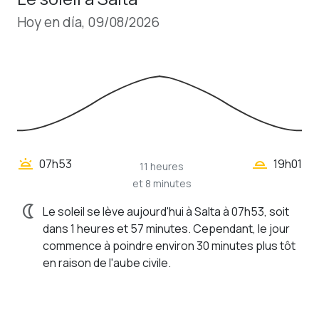
Hoy en día, 09/08/2026
wb_twilight_2
wb_twilight
07h53
19h01
11 heures
et 8 minutes
nightlight
Le soleil se lève aujourd'hui à Salta à 07h53, soit
dans 1 heures et 57 minutes. Cependant, le jour
commence à poindre environ 30 minutes plus tôt
en raison de l'aube civile.