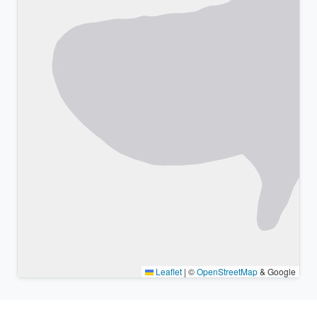
Leaflet
|
©
OpenStreetMap
& Google