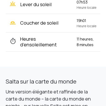
wb_twilight
07h53
Lever du soleil
Heure locale
wb_twilight_2
19h01
Coucher de soleil
Heure locale
Heures
11 heures,
timer
d'ensoleillement
8 minutes
Salta sur la carte du monde
Une version élégante et raffinée de la
carte du monde – la carte du monde en
points – sur laquelle Salta est mise en