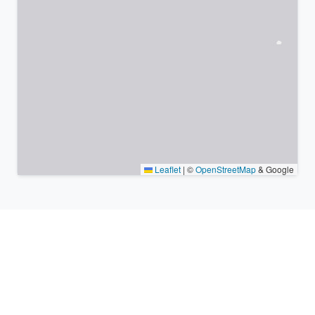
Leaflet
|
©
OpenStreetMap
& Google
Lieux à proximité et fuseaux
horaires similaires