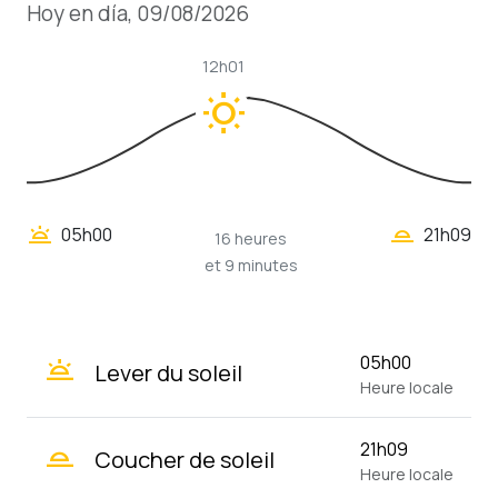
Hoy en día, 09/08/2026
12h01
wb_sunny
wb_twilight_2
wb_twilight
05h00
21h09
16 heures
et 9 minutes
wb_twilight
05h00
Lever du soleil
Heure locale
wb_twilight_2
21h09
Coucher de soleil
Heure locale