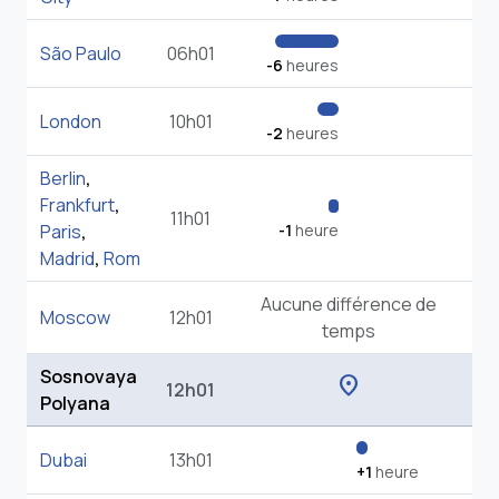
São Paulo
06h01
-6
heures
London
10h01
-2
heures
Berlin
,
Frankfurt
,
11h01
Paris
,
-1
heure
Madrid
,
Rom
Aucune différence de
Moscow
12h01
temps
Sosnovaya
location_on
12h01
Polyana
Dubai
13h01
+1
heure