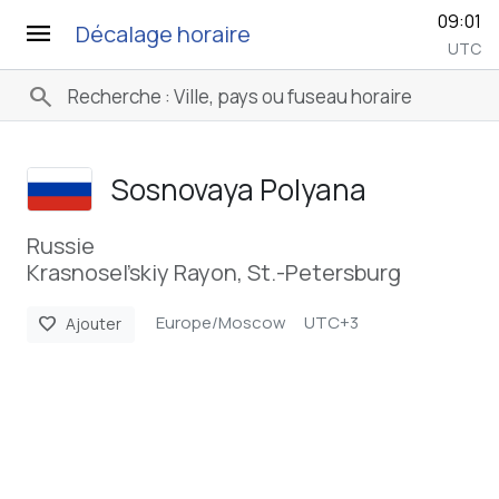
09:01
menu
Décalage horaire
UTC
search
Sosnovaya Polyana
Russie
Krasnosel’skiy Rayon, St.-Petersburg
Europe/Moscow
UTC+3
favorite
Ajouter