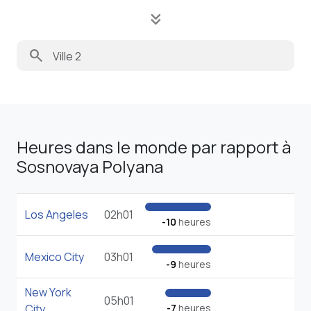
keyboard_double_arrow_down
search
Heures dans le monde par rapport à
Sosnovaya Polyana
Los Angeles
02h01
-10
heures
Mexico City
03h01
-9
heures
New York
05h01
City
-7
heures