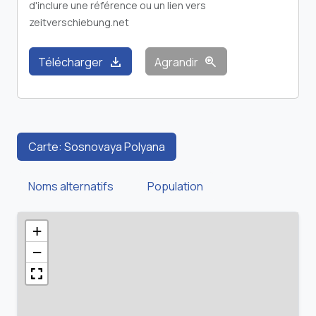
d'inclure une référence ou un lien vers
zeitverschiebung.net
download
zoom_in
Télécharger
Agrandir
Carte: Sosnovaya Polyana
Noms alternatifs
Population
+
−