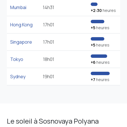
Mumbai
14h31
+2:30
heures
Hong Kong
17h01
+5
heures
Singapore
17h01
+5
heures
Tokyo
18h01
+6
heures
Sydney
19h01
+7
heures
Le soleil à Sosnovaya Polyana