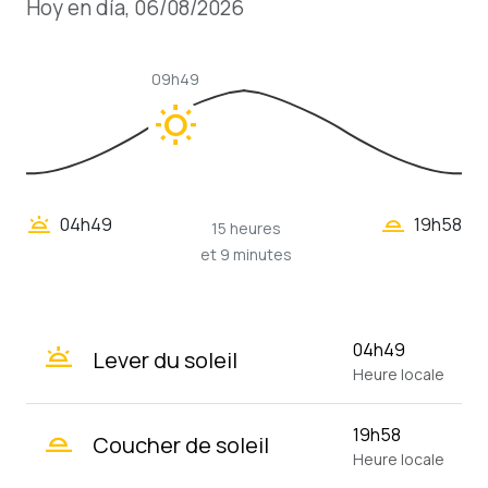
Hoy en día, 06/08/2026
09h49
wb_sunny
wb_twilight_2
wb_twilight
04h49
19h58
15 heures
et 9 minutes
wb_twilight
04h49
Lever du soleil
Heure locale
wb_twilight_2
19h58
Coucher de soleil
Heure locale