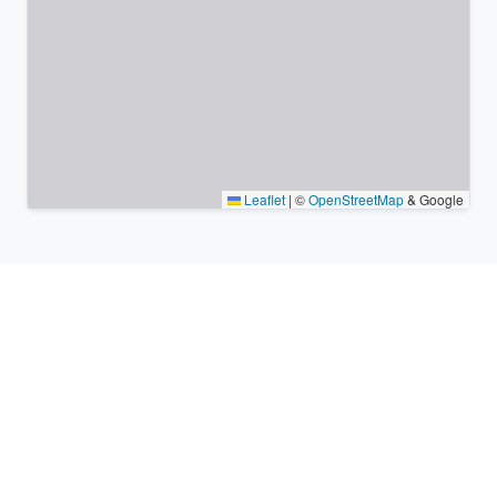
Leaflet
|
©
OpenStreetMap
& Google
Lieux à proximité et fuseaux
horaires similaires