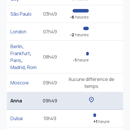
São Paulo
03h49
-6
heures
London
07h49
-2
heures
Berlin
,
Frankfurt
,
08h49
Paris
,
-1
heure
Madrid
,
Rom
Aucune différence de
Moscow
09h49
temps
location_on
Anna
09h49
Dubai
10h49
+1
heure