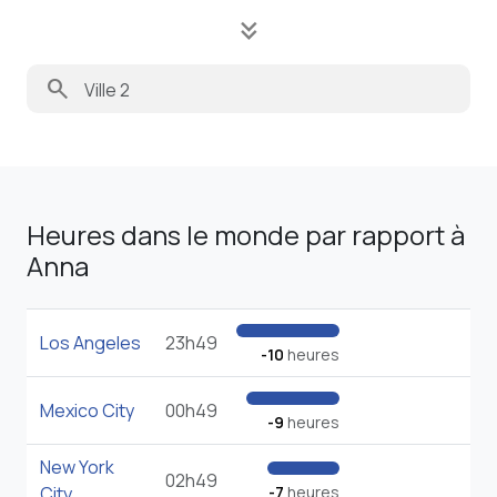
keyboard_double_arrow_down
search
Heures dans le monde par rapport à
Anna
Los Angeles
23h49
-10
heures
Mexico City
00h49
-9
heures
New York
02h49
City
-7
heures