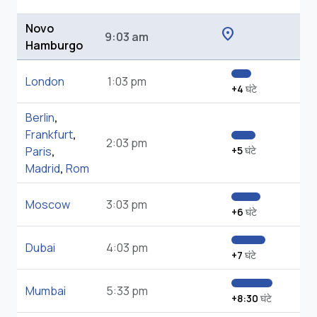
Novo
location_on
9:03 am
Hamburgo
London
1:03 pm
+4
घंटे
Berlin
,
Frankfurt
,
2:03 pm
Paris
,
+5
घंटे
Madrid
,
Rom
Moscow
3:03 pm
+6
घंटे
Dubai
4:03 pm
+7
घंटे
Mumbai
5:33 pm
+8:30
घंटे