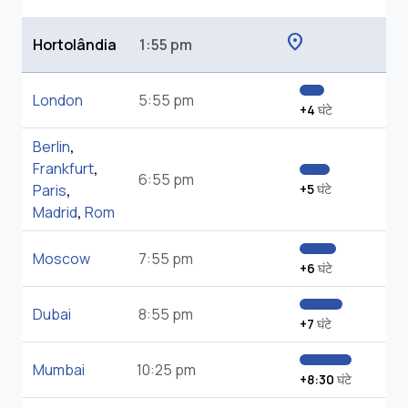
location_on
Hortolândia
1:55 pm
London
5:55 pm
+4
घंटे
Berlin
,
Frankfurt
,
6:55 pm
Paris
,
+5
घंटे
Madrid
,
Rom
Moscow
7:55 pm
+6
घंटे
Dubai
8:55 pm
+7
घंटे
Mumbai
10:25 pm
+8:30
घंटे