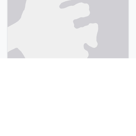
Leaflet
|
©
OpenStreetMap
& Google