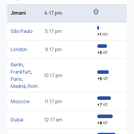
location_on
Jimaní
4:17 pm
São Paulo
5:17 pm
+1
घंटा
London
9:17 pm
+5
घंटे
Berlin
,
Frankfurt
,
10:17 pm
Paris
,
+6
घंटे
Madrid
,
Rom
Moscow
11:17 pm
+7
घंटे
Dubai
12:17 am
+8
घंटे