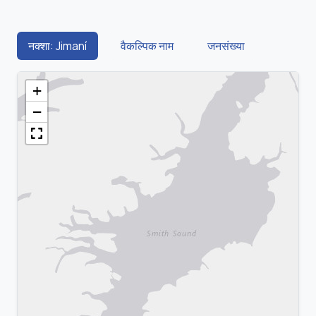
नक्शा: Jimaní
वैकल्पिक नाम
जनसंख्या
+
−