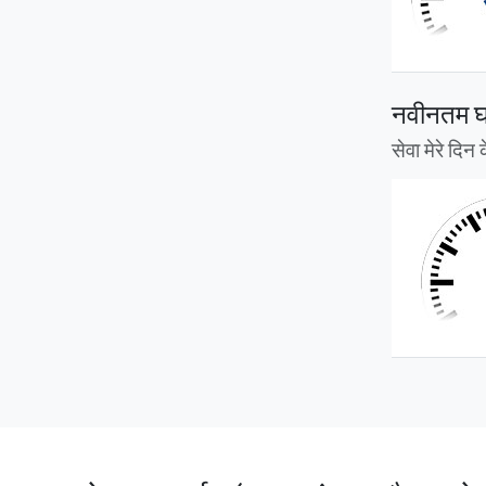
नवीनतम घड
सेवा मेरे दि