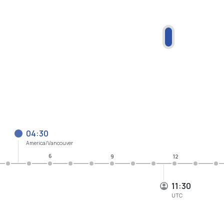
04:30
America/Vancouver
6
9
12
11:30
UTC