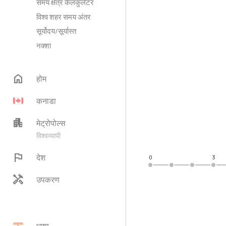
समय क्षेत्र कैलकुलेटर
विश्व शहर समय अंतर
सूर्योदय/सूर्यास्त
नक्शा
home
होम
कनाडा
apartment
मेट्रोपोल्स
विश्वव्यापी
flag
देश
0
3
handyman
उपकरण
भाषा