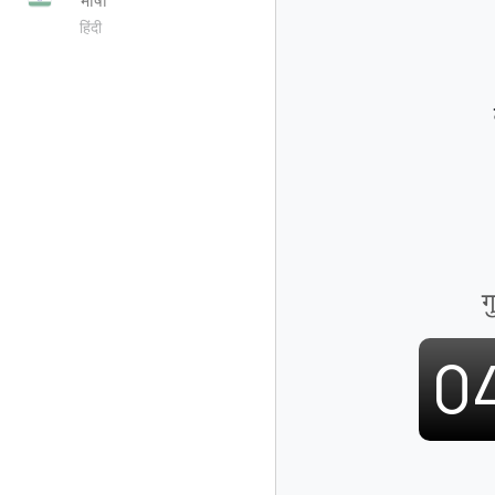
हिंदी
ग
0