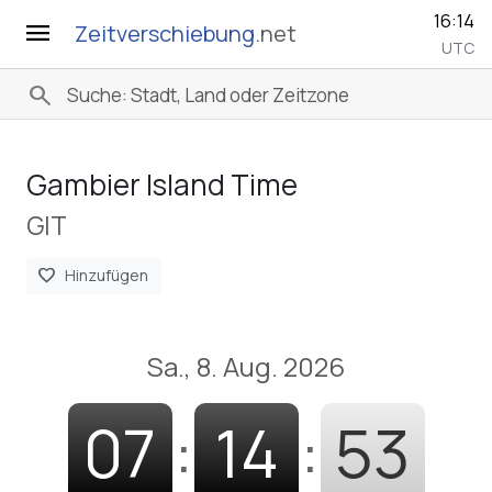
16:14
menu
Zeitverschiebung
.net
UTC
search
Gambier Island Time
GIT
favorite
Hinzufügen
Sa., 8. Aug. 2026
07
:
14
:
53