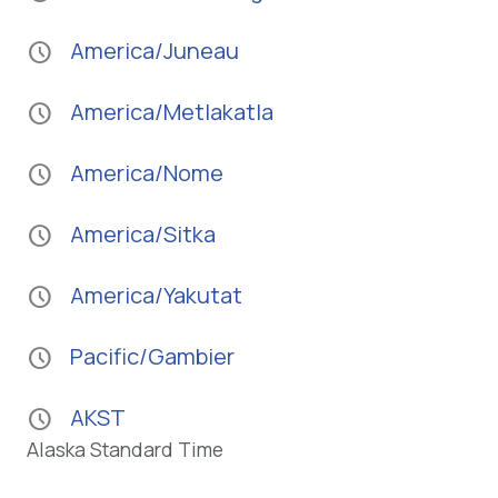
America/Juneau
schedule
America/Metlakatla
schedule
America/Nome
schedule
America/Sitka
schedule
America/Yakutat
schedule
Pacific/Gambier
schedule
AKST
schedule
Alaska Standard Time