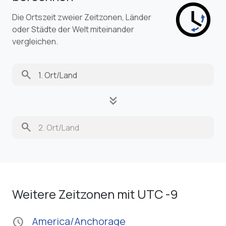
Die Ortszeit zweier Zeitzonen, Länder
oder Städte der Welt miteinander
vergleichen.
search
keyboard_double_arrow_down
search
Weitere Zeitzonen mit UTC -9
America/Anchorage
schedule