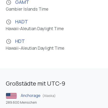
GAMT
schedule
Gambier Islands Time
HADT
schedule
Hawaii-Aleutian Daylight Time
HDT
schedule
Hawaii–Aleutian Daylight Time
Großstädte mit UTC-9
Anchorage
(Alaska)
289.600 Menschen