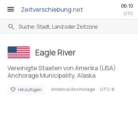
06:10
menu
Zeitverschiebung
.net
UTC
search
Eagle River
Vereinigte Staaten von Amerika (USA)
Anchorage Municipality, Alaska
America/Anchorage
UTC-8
favorite
Hinzufügen