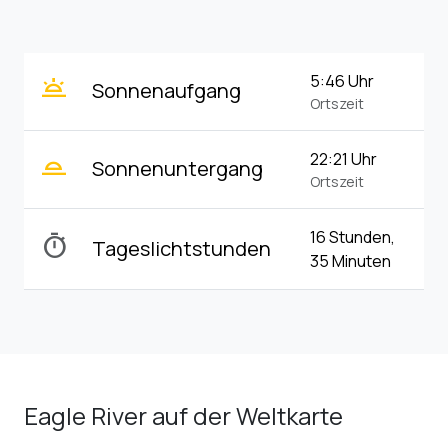
wb_twilight
5:46 Uhr
Sonnenaufgang
Ortszeit
wb_twilight_2
22:21 Uhr
Sonnenuntergang
Ortszeit
16 Stunden,
timer
Tageslichtstunden
35 Minuten
Eagle River auf der Weltkarte