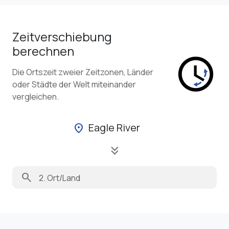
Zeitverschiebung
berechnen
Die Ortszeit zweier Zeitzonen, Länder
oder Städte der Welt miteinander
vergleichen.
Eagle River
location_on
keyboard_double_arrow_down
search