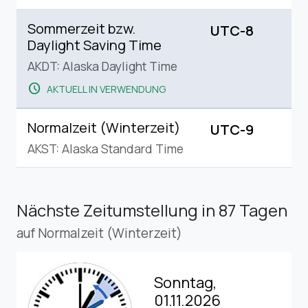
Sommerzeit bzw.
UTC-8
Daylight Saving Time
AKDT: Alaska Daylight Time
schedule
AKTUELL IN VERWENDUNG
Normalzeit (Winterzeit)
UTC-9
AKST: Alaska Standard Time
Nächste Zeitumstellung
in 87 Tagen
auf Normalzeit (Winterzeit)
Sonntag,
01.11.2026