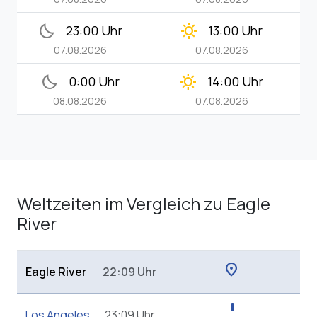
bedtime
clear_day
23:00 Uhr
13:00 Uhr
07.08.2026
07.08.2026
bedtime
clear_day
0:00 Uhr
14:00 Uhr
08.08.2026
07.08.2026
Weltzeiten im Vergleich zu Eagle
River
location_on
Eagle River
22:09 Uhr
Los Angeles
23:09 Uhr