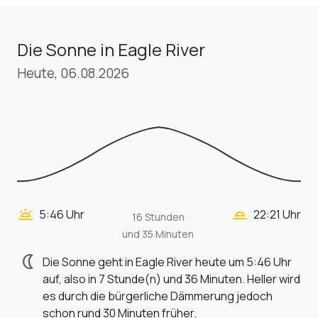
Die Sonne in Eagle River
Heute, 06.08.2026
wb_twilight_2
wb_twilight
5:46 Uhr
22:21 Uhr
16 Stunden
und 35 Minuten
nightlight
Die Sonne geht in Eagle River heute um 5:46 Uhr
auf, also in 7 Stunde(n) und 36 Minuten. Heller wird
es durch die bürgerliche Dämmerung jedoch
schon rund 30 Minuten früher.