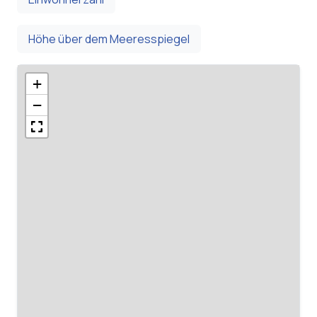
Höhe über dem Meeresspiegel
+
−