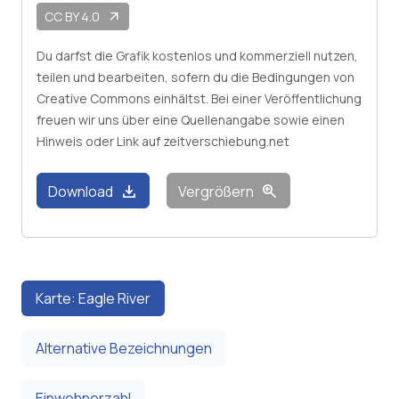
CC BY 4.0
arrow_outward
Du darfst die Grafik kostenlos und kommerziell nutzen,
teilen und bearbeiten, sofern du die Bedingungen von
Creative Commons einhältst. Bei einer Veröffentlichung
freuen wir uns über eine Quellenangabe sowie einen
Hinweis oder Link auf zeitverschiebung.net
download
zoom_in
Download
Vergrößern
Karte: Eagle River
Alternative Bezeichnungen
Einwohnerzahl