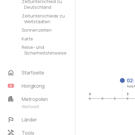
Zeitunterschied zu
Deutschland
Zeitunterschiede zu
Weltstädten
Sonnenzeiten
Karte
Reise- und
Sicherheitshinweise
home
Startseite
02
Hongkong
Asia
0
3
apartment
Metropolen
Weltweit
flag
Länder
handyman
Tools