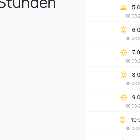
Stunden
wb_twilight
5:
08.08.
clear_day
6:
08.08.
clear_day
7:
08.08.
clear_day
8:
08.08.
clear_day
9:
08.08.
clear_day
10:
08.08.