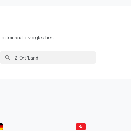
t miteinander vergleichen.
search