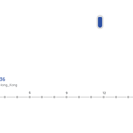
:36
/Hong_Kong
6
9
12