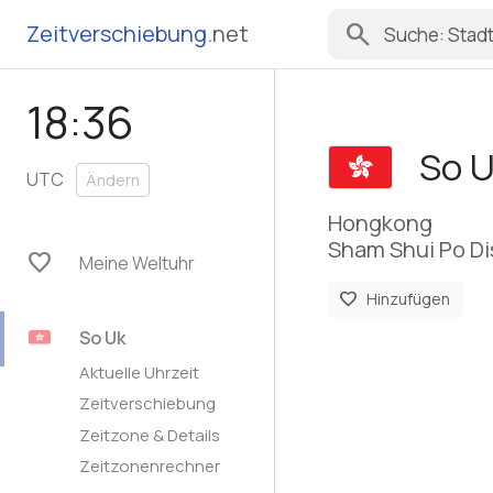
search
Zeitverschiebung
.net
18:36
So 
UTC
Ändern
Hongkong
Sham Shui Po Di
favorite
Meine Weltuhr
favorite
Hinzufügen
So Uk
Aktuelle Uhrzeit
Zeitverschiebung
Zeitzone & Details
Zeitzonenrechner