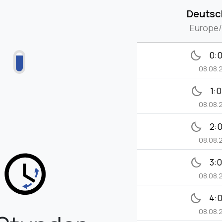
Deutsc
Europe/
bedtime
0:
08.08.
bedtime
1:
08.08.
bedtime
2:
08.08.
bedtime
3:
08.08.
bedtime
4:
08.08.