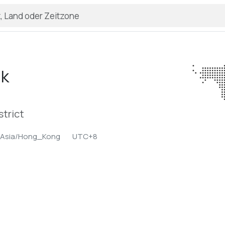
Uk
strict
Asia/Hong_Kong
UTC+8