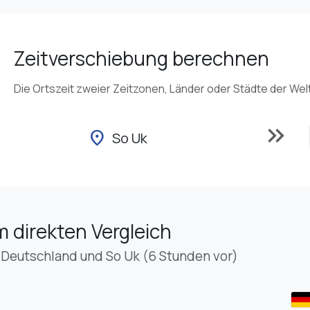
Zeitverschiebung berechnen
Die Ortszeit zweier Zeitzonen, Länder oder Städte der Wel
keyboard_double_arrow_right
location_on
So Uk
m direkten Vergleich
 Deutschland und So Uk (6 Stunden vor)