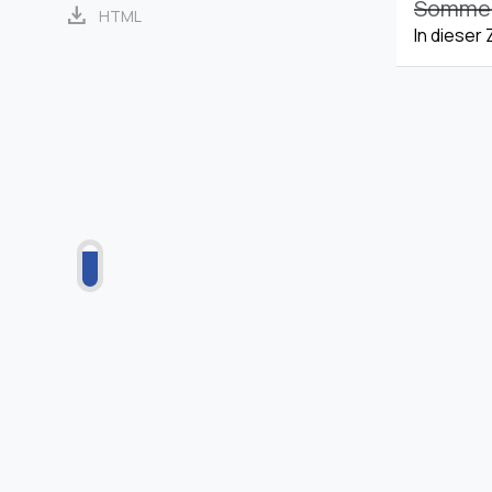
Sommerz
download
HTML
In dieser