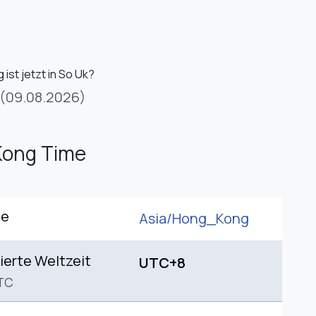
ist jetzt in So Uk?
(09.08.2026)
Kong Time
ne
Asia/
Hong_Kong
ierte Weltzeit
UTC+8
TC