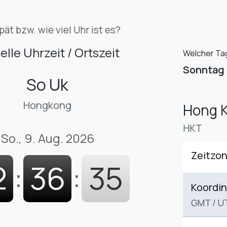
pät bzw. wie viel Uhr ist es?
elle Uhrzeit / Ortszeit
Welcher Tag 
Sonntag
So Uk
Hongkong
Hong 
HKT
So., 9. Aug. 2026
Zeitzo
2
:
36
:
36
Koordin
GMT
/
U