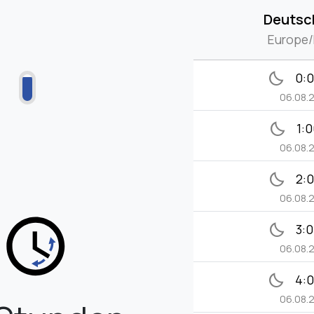
Deutsc
Europe/
bedtime
0:
06.08.
bedtime
1:
06.08.
bedtime
2:
06.08.
bedtime
3:
06.08.
bedtime
4:
06.08.