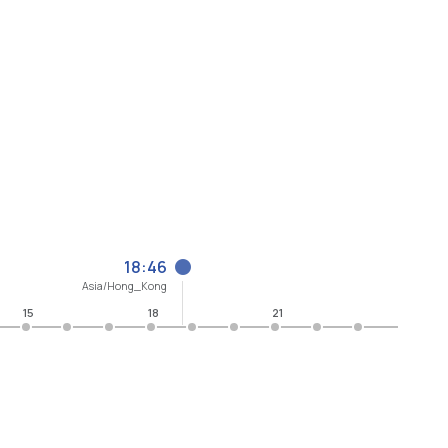
18:46
Asia/Hong_Kong
15
18
21