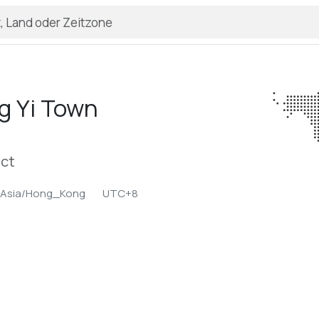
g Yi Town
ict
Asia/Hong_Kong
UTC+8