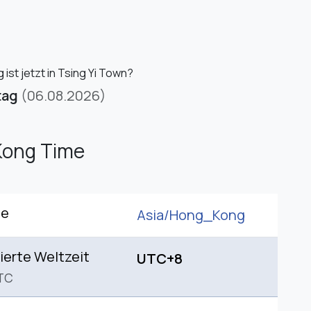
ist jetzt in Tsing Yi Town?
tag
(06.08.2026)
Kong Time
ne
Asia/
Hong_Kong
ierte Weltzeit
UTC+8
TC