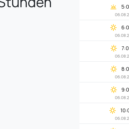
Stunden
wb_twilight
5:
06.08.
clear_day
6:
06.08.
clear_day
7:
06.08.
clear_day
8:
06.08.
clear_day
9:
06.08.
clear_day
10:
06.08.