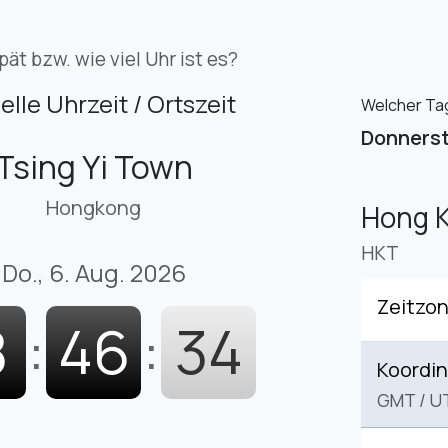
pät bzw. wie viel Uhr ist es?
elle Uhrzeit / Ortszeit
Welcher Tag 
Donners
Tsing Yi Town
Hongkong
Hong 
HKT
Do., 6. Aug. 2026
Zeitzo
8
:
46
:
35
Koordin
GMT
/
U