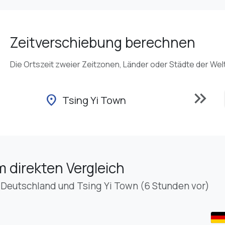
Zeitverschiebung berechnen
Die Ortszeit zweier Zeitzonen, Länder oder Städte der Wel
keyboard_double_arrow_right
location_on
Tsing Yi Town
m direkten Vergleich
 Deutschland und Tsing Yi Town (6 Stunden vor)