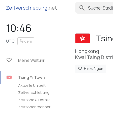
search
Zeitverschiebung
.net
10:46
Tsin
UTC
Ändern
Hongkong
Kwai Tsing Distr
favorite
Meine Weltuhr
favorite
Hinzufügen
Tsing Yi Town
Aktuelle Uhrzeit
Zeitverschiebung
Zeitzone & Details
Zeitzonenrechner