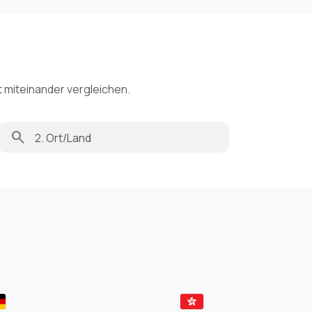
t miteinander vergleichen.
search