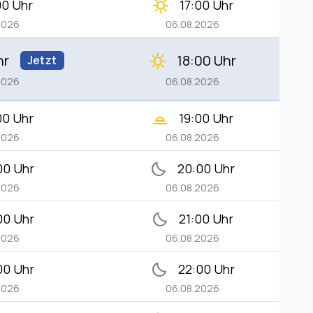
clear_day
00 Uhr
17:00 Uhr
2026
06.08.2026
hr
18:00 Uhr
clear_day
Jetzt
2026
06.08.2026
wb_twilight_2
00 Uhr
19:00 Uhr
2026
06.08.2026
bedtime
00 Uhr
20:00 Uhr
2026
06.08.2026
bedtime
00 Uhr
21:00 Uhr
2026
06.08.2026
bedtime
00 Uhr
22:00 Uhr
2026
06.08.2026