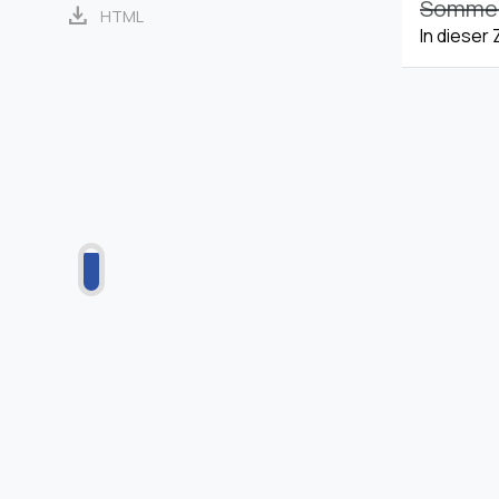
Sommerz
download
HTML
In dieser