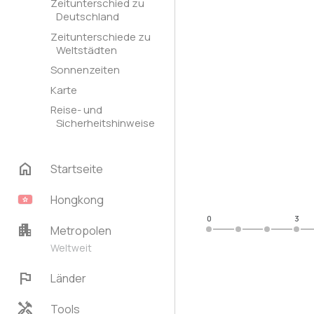
Zeitunterschied zu
Deutschland
Zeitunterschiede zu
Weltstädten
Sonnenzeiten
Karte
Reise- und
Sicherheitshinweise
home
Startseite
Hongkong
0
3
apartment
Metropolen
Weltweit
flag
Länder
handyman
Tools