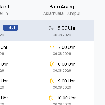
land
Batu Arang
rlin
Asia/Kuala_Lumpur
6:00 Uhr
bedtime
Jetzt
026
06.08.2026
wb_twilight
 Uhr
7:00 Uhr
026
06.08.2026
clear_day
 Uhr
8:00 Uhr
026
06.08.2026
clear_day
 Uhr
9:00 Uhr
026
06.08.2026
clear_day
 Uhr
10:00 Uhr
026
06.08.2026