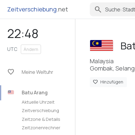
search
Zeitverschiebung
.net
22:48
Ba
UTC
Ändern
Malaysia
Gombak, Selang
favorite
Meine Weltuhr
favorite
Hinzufügen
Batu Arang
Aktuelle Uhrzeit
Zeitverschiebung
Zeitzone & Details
Zeitzonenrechner