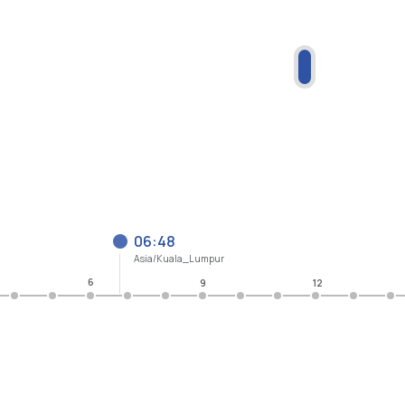
06:48
Asia/Kuala_Lumpur
6
9
12