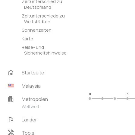
Zeitunterschied zu
Deutschland
Zeitunterschiede zu
Weltstädten
Sonnenzeiten
Karte
Reise- und
Sicherheitshinweise
home
Startseite
Malaysia
0
3
apartment
Metropolen
Weltweit
flag
Länder
handyman
Tools