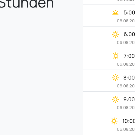
Stunden
wb_twilight
5:00
06.08.2
clear_day
6:00
06.08.2
clear_day
7:00
06.08.2
clear_day
8:00
06.08.2
clear_day
9:00
06.08.2
clear_day
10:0
06.08.2