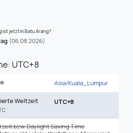
ist jetzt in Batu Arang?
tag
(06.08.2026)
one: UTC+8
ne
Asia/
Kuala_Lumpur
ierte Weltzeit
UTC+8
TC
eit bzw. Daylight Saving Time