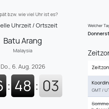
pät bzw. wie viel Uhr ist es?
elle Uhrzeit / Ortszeit
Welcher Tag 
Donners
Batu Arang
Malaysia
Zeitz
Do., 6. Aug. 2026
Zeitzo
6
:
48
:
04
Koordin
GMT
/
U
Sommerz