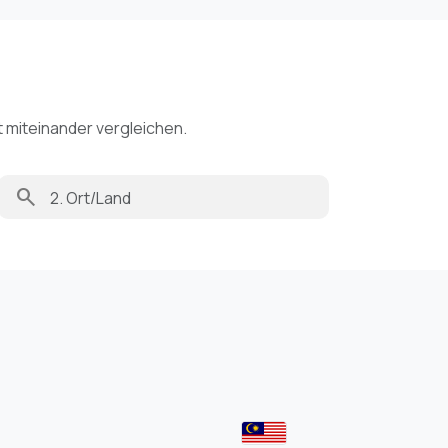
t miteinander vergleichen.
search