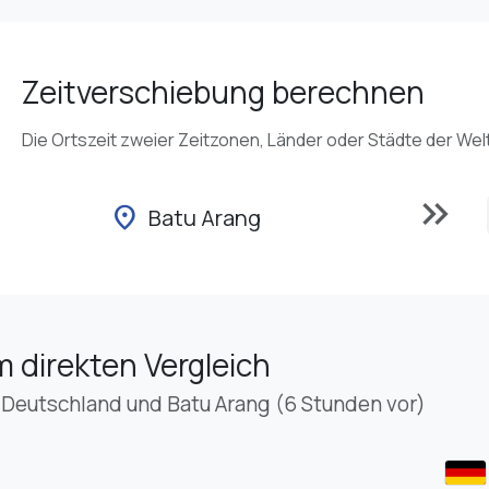
Zeitverschiebung berechnen
Die Ortszeit zweier Zeitzonen, Länder oder Städte der Wel
keyboard_double_arrow_right
location_on
Batu Arang
m direkten Vergleich
 Deutschland und Batu Arang (6 Stunden vor)