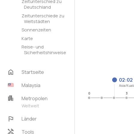
Zeitunterschied zu
Deutschland
Zeitunterschiede zu
Weltstädten
Sonnenzeiten
Karte
Reise- und
Sicherheitshinweise
home
Startseite
02:02
Malaysia
Asia/Kua
0
3
apartment
Metropolen
Weltweit
flag
Länder
handyman
Tools