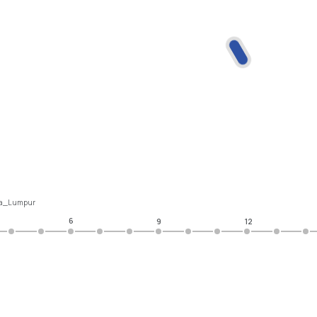
la_Lumpur
6
9
12