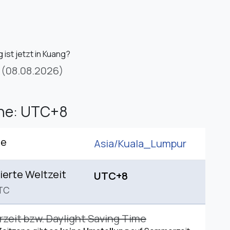
ist jetzt in Kuang?
(08.08.2026)
one: UTC+8
ne
Asia/
Kuala_Lumpur
ierte Weltzeit
UTC+8
TC
eit bzw. Daylight Saving Time