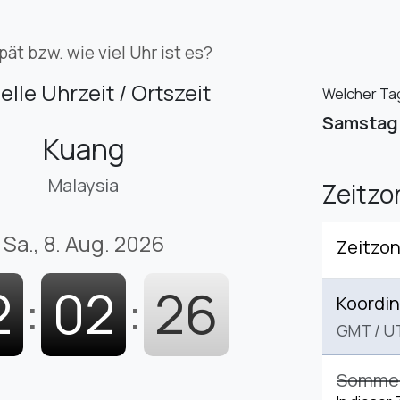
pät bzw. wie viel Uhr ist es?
elle Uhrzeit / Ortszeit
Welcher Tag 
Samstag
Kuang
Malaysia
Zeitz
Sa., 8. Aug. 2026
Zeitzo
2
:
02
:
27
Koordin
GMT
/
U
Sommerz