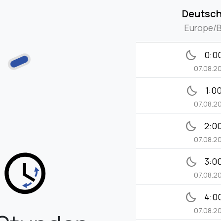
Deutsch
Europe/B
bedtime
0:0
07.08.2
bedtime
1:0
07.08.2
bedtime
2:0
07.08.2
bedtime
3:0
07.08.2
bedtime
4:0
07.08.2