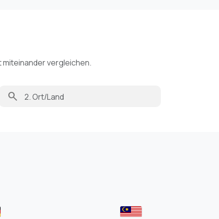
t miteinander vergleichen.
search