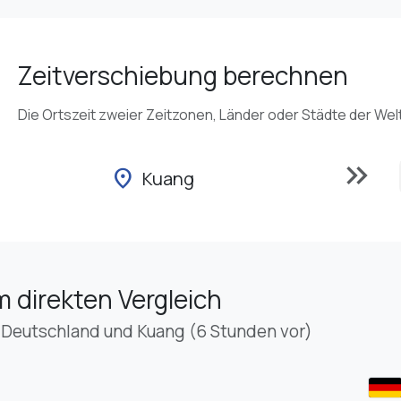
Zeitverschiebung berechnen
Die Ortszeit zweier Zeitzonen, Länder oder Städte der Wel
keyboard_double_arrow_right
location_on
Kuang
m direkten Vergleich
 Deutschland und Kuang (6 Stunden vor)