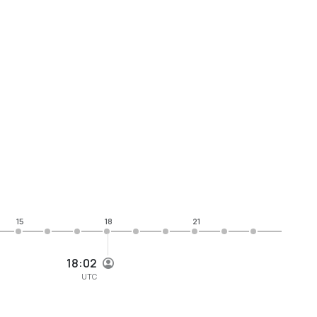
15
18
21
18:02
UTC