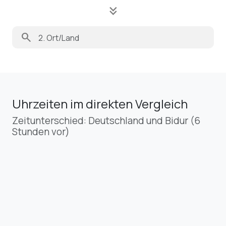
keyboard_double_arrow_down
search
Uhrzeiten im direkten Vergleich
Zeitunterschied: Deutschland und Bidur (6
Stunden vor)