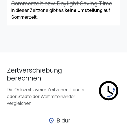
Sommerzeit bzw. Daylight Saving Time
In dieser Zeitzone gibt es
keine Umstellung
auf
Sommerzeit.
Zeitverschiebung
berechnen
Die Ortszeit zweier Zeitzonen, Länder
oder Städte der Welt miteinander
vergleichen.
Bidur
location_on