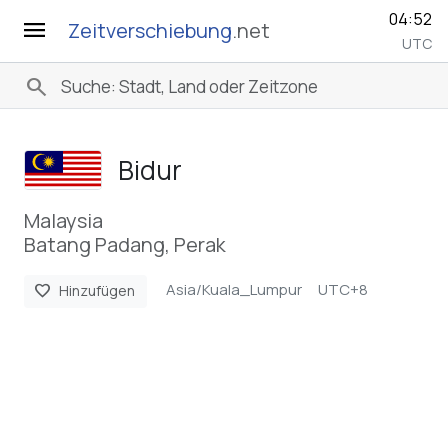
04:52
menu
Zeitverschiebung
.net
UTC
search
Bidur
Malaysia
Batang Padang, Perak
Asia/Kuala_Lumpur
UTC+8
favorite
Hinzufügen