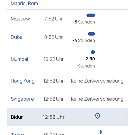
Madrid
,
Rom
Moscow
7:52 Uhr
-5
Stunden
Dubai
8:52 Uhr
-4
Stunden
Mumbai
10:22 Uhr
-2:30
Stunden
Hong Kong
12:52 Uhr
Keine Zeitverschiebung
Singapore
12:52 Uhr
Keine Zeitverschiebung
location_on
Bidur
12:52 Uhr