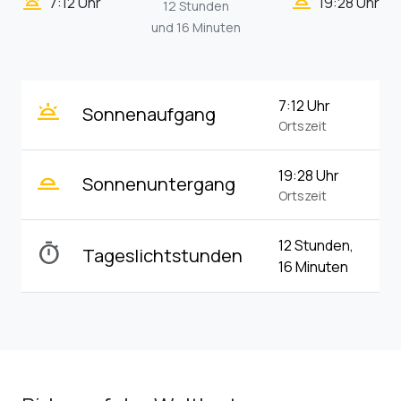
wb_twilight_2
wb_twilight
7:12 Uhr
19:28 Uhr
12 Stunden
und 16 Minuten
wb_twilight
7:12 Uhr
Sonnenaufgang
Ortszeit
wb_twilight_2
19:28 Uhr
Sonnenuntergang
Ortszeit
12 Stunden,
timer
Tageslichtstunden
16 Minuten