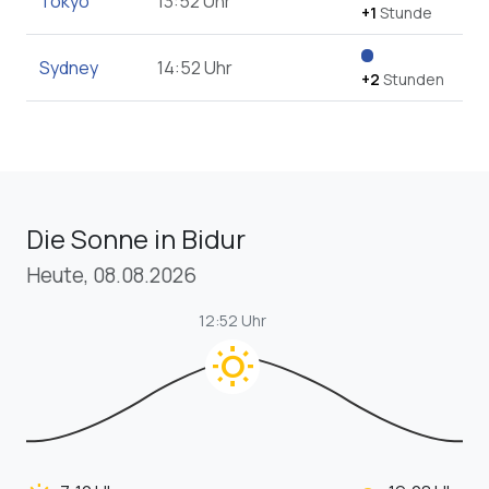
Tokyo
13:52 Uhr
+1
Stunde
Sydney
14:52 Uhr
+2
Stunden
Die Sonne in Bidur
Heute, 08.08.2026
12:52 Uhr
wb_sunny