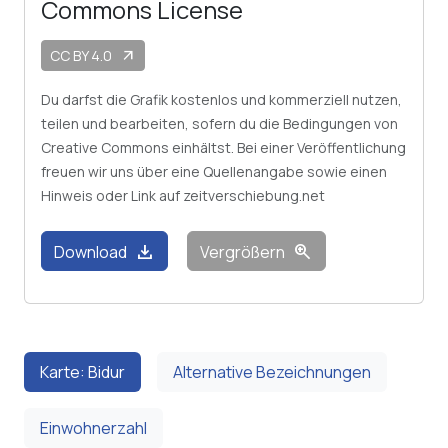
Commons License
CC BY 4.0
arrow_outward
Du darfst die Grafik kostenlos und kommerziell nutzen,
teilen und bearbeiten, sofern du die Bedingungen von
Creative Commons einhältst. Bei einer Veröffentlichung
freuen wir uns über eine Quellenangabe sowie einen
Hinweis oder Link auf zeitverschiebung.net
download
zoom_in
Download
Vergrößern
Karte: Bidur
Alternative Bezeichnungen
Einwohnerzahl