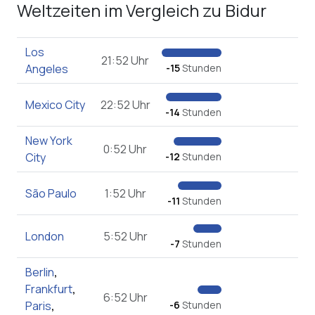
Weltzeiten im Vergleich zu Bidur
Los
21:52 Uhr
Angeles
-15
Stunden
Mexico City
22:52 Uhr
-14
Stunden
New York
0:52 Uhr
City
-12
Stunden
São Paulo
1:52 Uhr
-11
Stunden
London
5:52 Uhr
-7
Stunden
Berlin
,
Frankfurt
,
6:52 Uhr
Paris
,
-6
Stunden