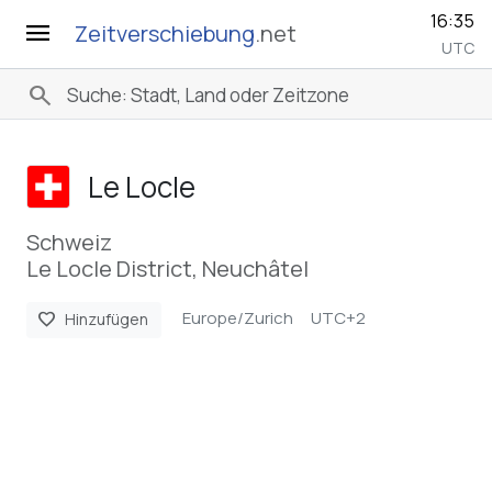
16:35
menu
Zeitverschiebung
.net
UTC
search
Le Locle
Schweiz
Le Locle District, Neuchâtel
Europe/Zurich
UTC+2
favorite
Hinzufügen