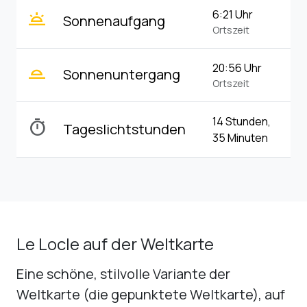
wb_twilight
6:21 Uhr
Sonnenaufgang
Ortszeit
wb_twilight_2
20:56 Uhr
Sonnenuntergang
Ortszeit
14 Stunden,
timer
Tageslichtstunden
35 Minuten
Le Locle auf der Weltkarte
Eine schöne, stilvolle Variante der
Weltkarte (die gepunktete Weltkarte), auf