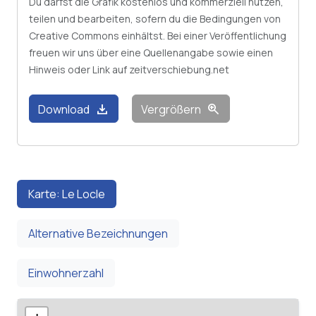
Du darfst die Grafik kostenlos und kommerziell nutzen,
teilen und bearbeiten, sofern du die Bedingungen von
Creative Commons einhältst. Bei einer Veröffentlichung
freuen wir uns über eine Quellenangabe sowie einen
Hinweis oder Link auf zeitverschiebung.net
download
zoom_in
Download
Vergrößern
Karte: Le Locle
Alternative Bezeichnungen
Einwohnerzahl