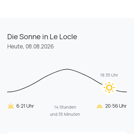
Die Sonne in Le Locle
Heute, 08.08.2026
18:35 Uhr
wb_sunny
wb_twilight_2
wb_twilight
6:21 Uhr
20:56 Uhr
14 Stunden
und 35 Minuten