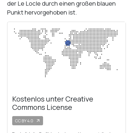
der Le Locle durch einen großen blauen
Punkt hervorgehoben ist.
Kostenlos unter Creative
Commons License
CC BY 4.0
arrow_outward