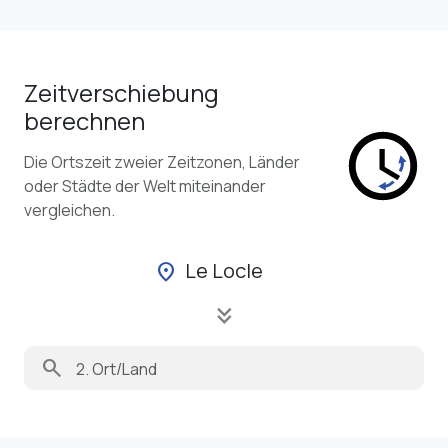
Zeitverschiebung
berechnen
Die Ortszeit zweier Zeitzonen, Länder
oder Städte der Welt miteinander
vergleichen.
Le Locle
location_on
keyboard_double_arrow_down
search