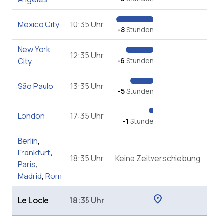
Mexico City
10:35 Uhr
-8
Stunden
New York
12:35 Uhr
City
-6
Stunden
São Paulo
13:35 Uhr
-5
Stunden
London
17:35 Uhr
-1
Stunde
Berlin
,
Frankfurt
,
18:35 Uhr
Keine Zeitverschiebung
Paris
,
Madrid
,
Rom
location_on
Le Locle
18:35 Uhr