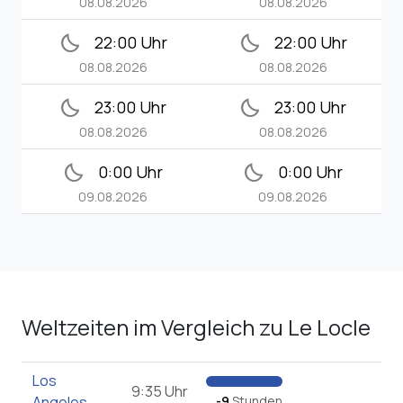
08.08.2026
08.08.2026
bedtime
bedtime
22:00 Uhr
22:00 Uhr
08.08.2026
08.08.2026
bedtime
bedtime
23:00 Uhr
23:00 Uhr
08.08.2026
08.08.2026
bedtime
bedtime
0:00 Uhr
0:00 Uhr
09.08.2026
09.08.2026
Weltzeiten im Vergleich zu Le Locle
Los
9:35 Uhr
Angeles
-9
Stunden