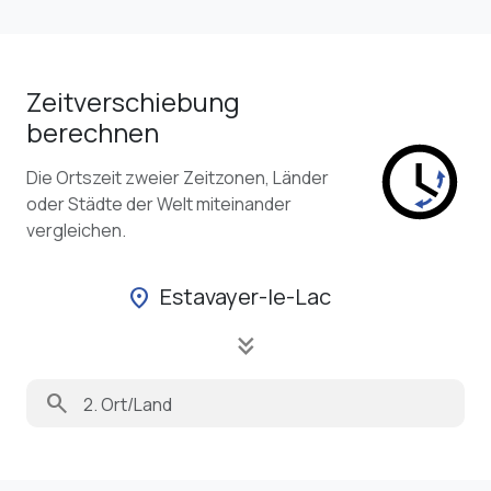
Zeitverschiebung
berechnen
Die Ortszeit zweier Zeitzonen, Länder
oder Städte der Welt miteinander
vergleichen.
Estavayer-le-Lac
location_on
keyboard_double_arrow_down
search