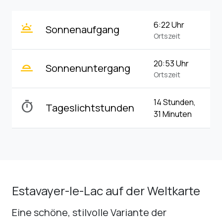
wb_twilight
6:22 Uhr
Sonnenaufgang
Ortszeit
wb_twilight_2
20:53 Uhr
Sonnenuntergang
Ortszeit
14 Stunden,
timer
Tageslichtstunden
31 Minuten
Estavayer-le-Lac auf der Weltkarte
Eine schöne, stilvolle Variante der