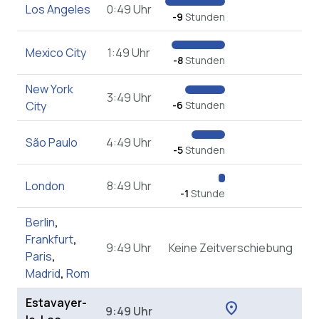
Los Angeles
0:49 Uhr
-9
Stunden
Mexico City
1:49 Uhr
-8
Stunden
New York
3:49 Uhr
City
-6
Stunden
São Paulo
4:49 Uhr
-5
Stunden
London
8:49 Uhr
-1
Stunde
Berlin
,
Frankfurt
,
9:49 Uhr
Keine Zeitverschiebung
Paris
,
Madrid
,
Rom
Estavayer-
location_on
9:49 Uhr