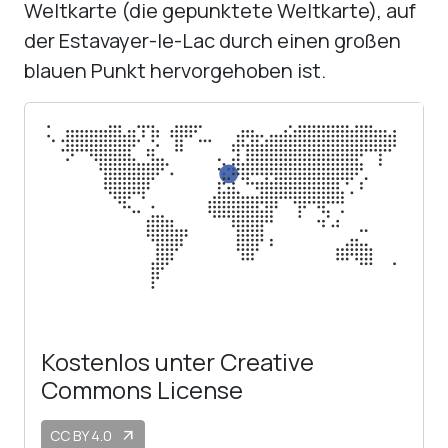
Weltkarte (die gepunktete Weltkarte), auf
der Estavayer-le-Lac durch einen großen
blauen Punkt hervorgehoben ist.
Kostenlos unter Creative
Commons License
CC BY 4.0
arrow_outward