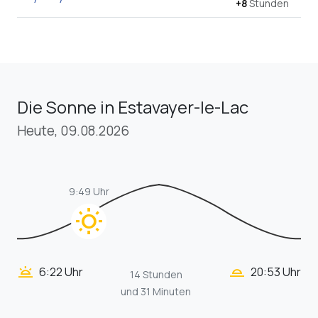
+8
Stunden
Die Sonne in Estavayer-le-Lac
Heute, 09.08.2026
9:49 Uhr
wb_sunny
wb_twilight_2
wb_twilight
6:22 Uhr
20:53 Uhr
14 Stunden
und 31 Minuten