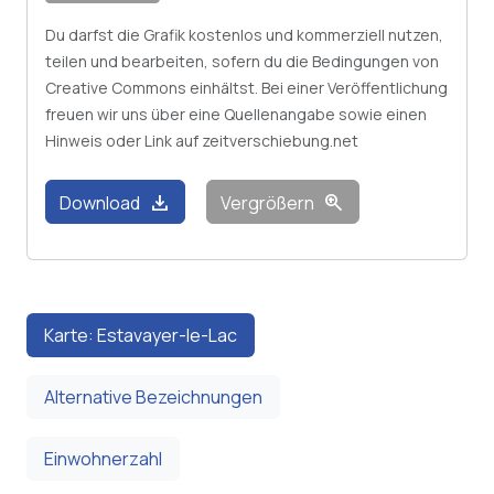
Du darfst die Grafik kostenlos und kommerziell nutzen,
teilen und bearbeiten, sofern du die Bedingungen von
Creative Commons einhältst. Bei einer Veröffentlichung
freuen wir uns über eine Quellenangabe sowie einen
Hinweis oder Link auf zeitverschiebung.net
download
zoom_in
Download
Vergrößern
Karte: Estavayer-le-Lac
Alternative Bezeichnungen
Einwohnerzahl