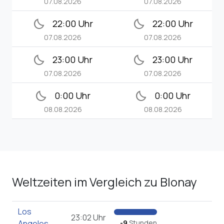
07.08.2026
07.08.2026
bedtime
bedtime
22:00 Uhr
22:00 Uhr
07.08.2026
07.08.2026
bedtime
bedtime
23:00 Uhr
23:00 Uhr
07.08.2026
07.08.2026
bedtime
bedtime
0:00 Uhr
0:00 Uhr
08.08.2026
08.08.2026
Weltzeiten im Vergleich zu Blonay
Los
23:02 Uhr
Angeles
-9
Stunden