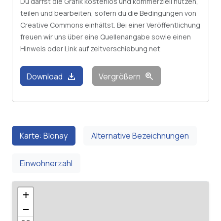
Du darfst die Grafik kostenlos und kommerziell nutzen,
teilen und bearbeiten, sofern du die Bedingungen von
Creative Commons einhältst. Bei einer Veröffentlichung
freuen wir uns über eine Quellenangabe sowie einen
Hinweis oder Link auf zeitverschiebung.net
download
zoom_in
Download
Vergrößern
Karte: Blonay
Alternative Bezeichnungen
Einwohnerzahl
+
−