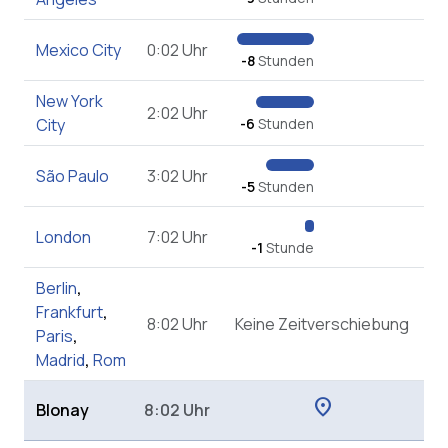
Mexico City
0:02 Uhr
-8
Stunden
New York
2:02 Uhr
City
-6
Stunden
São Paulo
3:02 Uhr
-5
Stunden
London
7:02 Uhr
-1
Stunde
Berlin
,
Frankfurt
,
8:02 Uhr
Keine Zeitverschiebung
Paris
,
Madrid
,
Rom
location_on
Blonay
8:02 Uhr