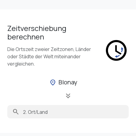
Zeitverschiebung
berechnen
Die Ortszeit zweier Zeitzonen, Länder
oder Städte der Welt miteinander
vergleichen.
Blonay
location_on
keyboard_double_arrow_down
search