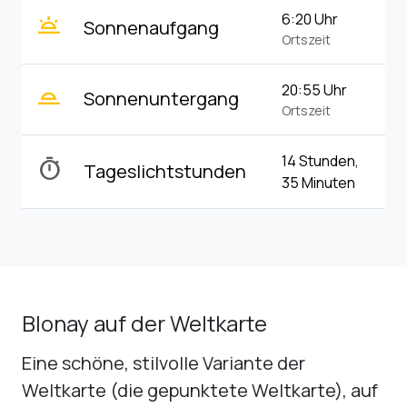
wb_twilight
6:20 Uhr
Sonnenaufgang
Ortszeit
wb_twilight_2
20:55 Uhr
Sonnenuntergang
Ortszeit
14 Stunden,
timer
Tageslichtstunden
35 Minuten
Blonay auf der Weltkarte
Eine schöne, stilvolle Variante der
Weltkarte (die gepunktete Weltkarte), auf