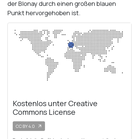
der Blonay durch einen großen blauen
Punkt hervorgehoben ist.
Kostenlos unter Creative
Commons License
CC BY 4.0
arrow_outward