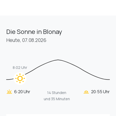
Die Sonne in Blonay
Heute, 07.08.2026
8:02 Uhr
wb_sunny
wb_twilight_2
wb_twilight
6:20 Uhr
20:55 Uhr
14 Stunden
und 35 Minuten