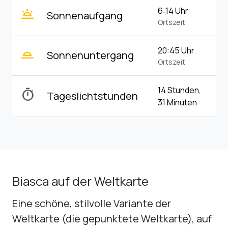
wb_twilight
6:14 Uhr
Sonnenaufgang
Ortszeit
wb_twilight_2
20:45 Uhr
Sonnenuntergang
Ortszeit
14 Stunden,
timer
Tageslichtstunden
31 Minuten
Biasca auf der Weltkarte
Eine schöne, stilvolle Variante der
Weltkarte (die gepunktete Weltkarte), auf