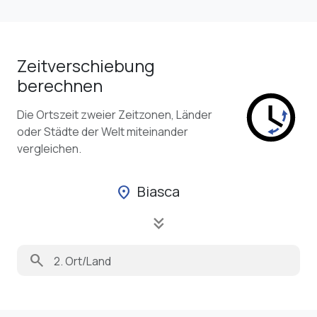
Zeitverschiebung
berechnen
Die Ortszeit zweier Zeitzonen, Länder
oder Städte der Welt miteinander
vergleichen.
Biasca
location_on
keyboard_double_arrow_down
search