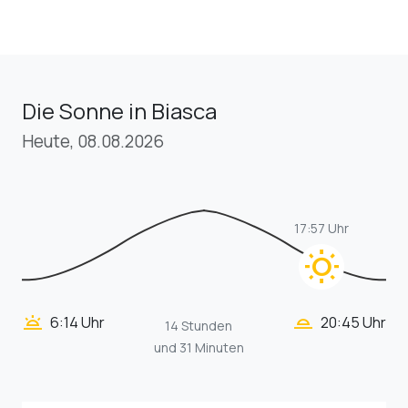
Die Sonne in Biasca
Heute, 08.08.2026
17:57 Uhr
wb_sunny
wb_twilight_2
wb_twilight
6:14 Uhr
20:45 Uhr
14 Stunden
und 31 Minuten