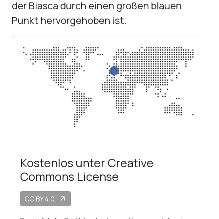
der Biasca durch einen großen blauen
Punkt hervorgehoben ist.
Kostenlos unter Creative
Commons License
CC BY 4.0
arrow_outward