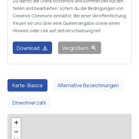
Du darfst die Grafik kostenlos und kommerziell nutzen,
teilen und bearbeiten, sofern du die Bedingungen von
Creative Commons einhältst. Bei einer Veröffentlichung
freuen wir uns über eine Quellenangabe sowie einen
Hinweis oder Link auf zeitverschiebung.net
download
zoom_in
Download
Vergrößern
Karte: Biasca
Alternative Bezeichnungen
Einwohnerzahl
+
−