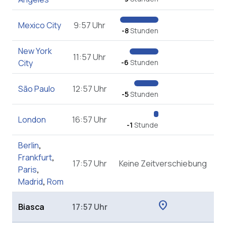
Mexico City
9:57 Uhr
-8
Stunden
New York
11:57 Uhr
City
-6
Stunden
São Paulo
12:57 Uhr
-5
Stunden
London
16:57 Uhr
-1
Stunde
Berlin
,
Frankfurt
,
17:57 Uhr
Keine Zeitverschiebung
Paris
,
Madrid
,
Rom
location_on
Biasca
17:57 Uhr