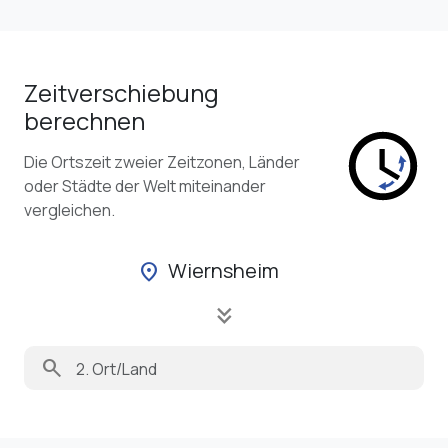
Zeitverschiebung
berechnen
Die Ortszeit zweier Zeitzonen, Länder
oder Städte der Welt miteinander
vergleichen.
Wiernsheim
location_on
keyboard_double_arrow_down
search