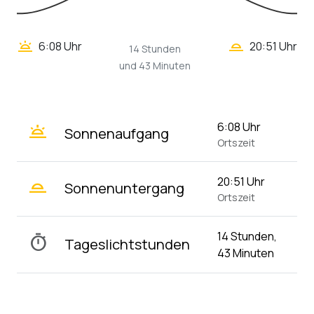
wb_twilight_2
wb_twilight
6:08 Uhr
20:51 Uhr
14 Stunden
und 43 Minuten
wb_twilight
6:08 Uhr
Sonnenaufgang
Ortszeit
wb_twilight_2
20:51 Uhr
Sonnenuntergang
Ortszeit
14 Stunden,
timer
Tageslichtstunden
43 Minuten