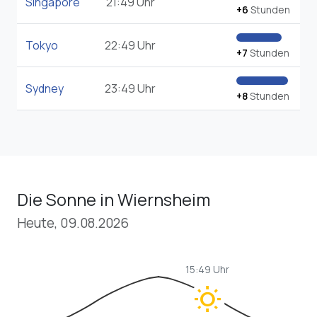
Singapore
21:49 Uhr
+6
Stunden
Tokyo
22:49 Uhr
+7
Stunden
Sydney
23:49 Uhr
+8
Stunden
Die Sonne in Wiernsheim
Heute, 09.08.2026
15:49 Uhr
wb_sunny