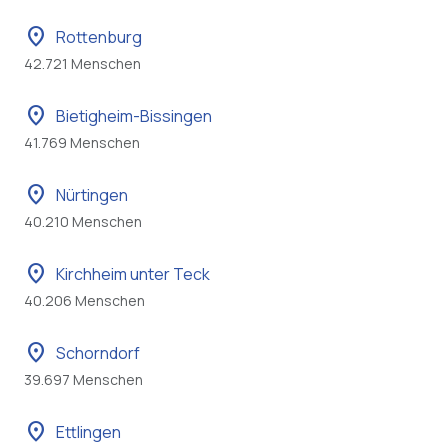
location_on
Rottenburg
42.721 Menschen
location_on
Bietigheim-Bissingen
41.769 Menschen
location_on
Nürtingen
40.210 Menschen
location_on
Kirchheim unter Teck
40.206 Menschen
location_on
Schorndorf
39.697 Menschen
location_on
Ettlingen