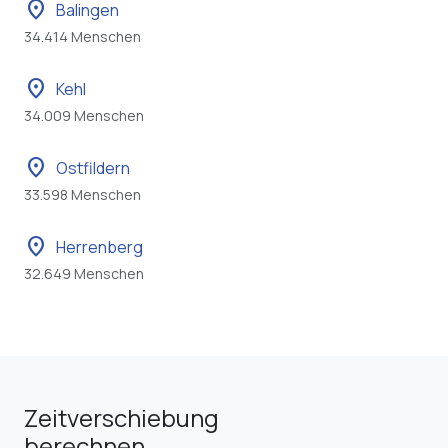
location_on
Balingen
34.414 Menschen
location_on
Kehl
34.009 Menschen
location_on
Ostfildern
33.598 Menschen
location_on
Herrenberg
32.649 Menschen
Zeitverschiebung
berechnen