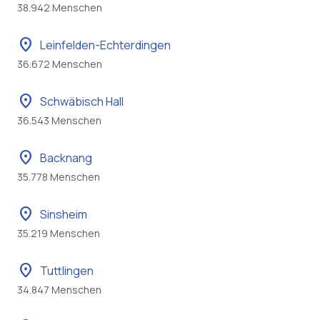
38.942 Menschen
location_on
Leinfelden-Echterdingen
36.672 Menschen
location_on
Schwäbisch Hall
36.543 Menschen
location_on
Backnang
35.778 Menschen
location_on
Sinsheim
35.219 Menschen
location_on
Tuttlingen
34.847 Menschen