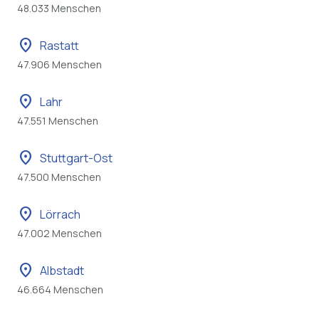
48.033 Menschen
location_on
Rastatt
47.906 Menschen
location_on
Lahr
47.551 Menschen
location_on
Stuttgart-Ost
47.500 Menschen
location_on
Lörrach
47.002 Menschen
location_on
Albstadt
46.664 Menschen