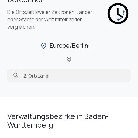
Die Ortszeit zweier Zeitzonen, Länder
oder Städte der Welt miteinander
vergleichen.
Europe/Berlin
location_on
keyboard_double_arrow_down
search
Verwaltungsbezirke in Baden-
Wurttemberg