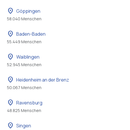
location_on
Göppingen
58.040 Menschen
location_on
Baden-Baden
55.449 Menschen
location_on
Waiblingen
52.945 Menschen
location_on
Heidenheim an der Brenz
50.067 Menschen
location_on
Ravensburg
48.825 Menschen
location_on
Singen