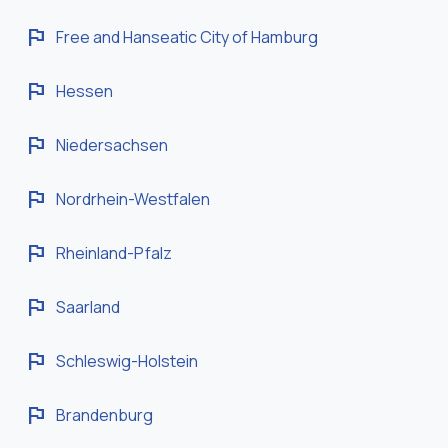
flag
Free and Hanseatic City of Hamburg
flag
Hessen
flag
Niedersachsen
flag
Nordrhein-Westfalen
flag
Rheinland-Pfalz
flag
Saarland
flag
Schleswig-Holstein
flag
Brandenburg