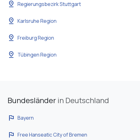
pin_drop
Regierungsbezirk Stuttgart
pin_drop
Karlsruhe Region
pin_drop
Freiburg Region
pin_drop
Tübingen Region
Bundesländer
in Deutschland
flag
Bayern
flag
Free Hanseatic City of Bremen