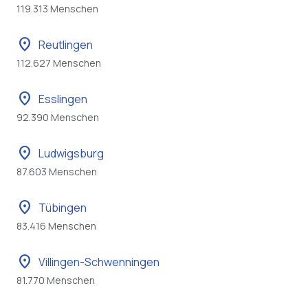
119.313 Menschen
location_on
Reutlingen
112.627 Menschen
location_on
Esslingen
92.390 Menschen
location_on
Ludwigsburg
87.603 Menschen
location_on
Tübingen
83.416 Menschen
location_on
Villingen-Schwenningen
81.770 Menschen