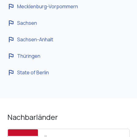
flag
Mecklenburg-Vorpommern
flag
Sachsen
flag
Sachsen-Anhalt
flag
Thüringen
flag
State of Berlin
Nachbarländer