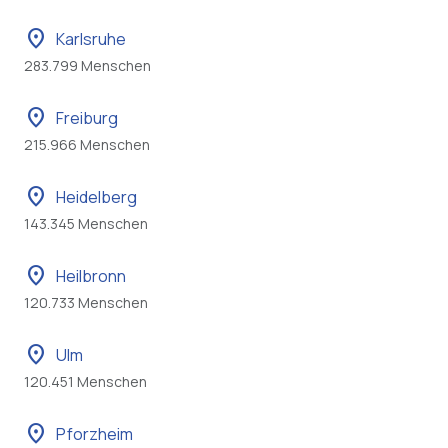
location_on
Karlsruhe
283.799 Menschen
location_on
Freiburg
215.966 Menschen
location_on
Heidelberg
143.345 Menschen
location_on
Heilbronn
120.733 Menschen
location_on
Ulm
120.451 Menschen
location_on
Pforzheim