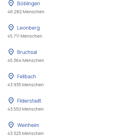
location_on
Böblingen
46.282 Menschen
location_on
Leonberg
45.711 Menschen
location_on
Bruchsal
45.364 Menschen
location_on
Fellbach
43.935 Menschen
location_on
Filderstadt
43.550 Menschen
location_on
Weinheim
43.325 Menschen