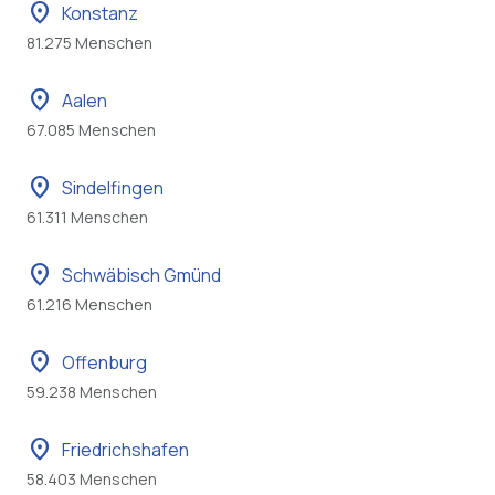
location_on
Konstanz
81.275 Menschen
location_on
Aalen
67.085 Menschen
location_on
Sindelfingen
61.311 Menschen
location_on
Schwäbisch Gmünd
61.216 Menschen
location_on
Offenburg
59.238 Menschen
location_on
Friedrichshafen
58.403 Menschen