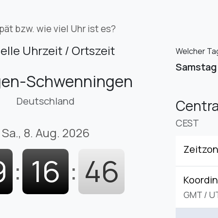
pät bzw. wie viel Uhr ist es?
elle Uhrzeit / Ortszeit
Welcher Tag
Samstag
ngen-Schwenningen
Deutschland
Centr
CEST
Sa., 8. Aug. 2026
Zeitzo
9
:
16
:
47
Koordin
GMT
/
U