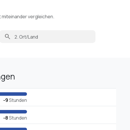
t miteinander vergleichen.
search
ngen
-9
Stunden
-8
Stunden