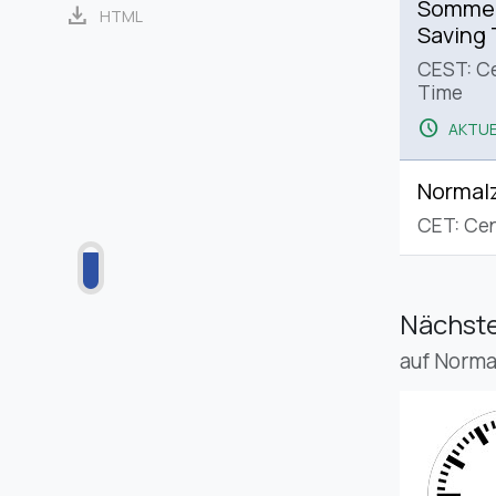
Sommerz
download
HTML
Saving
CEST: C
Time
schedule
AKTUE
Normalz
CET: Cen
Nächste
auf Norma