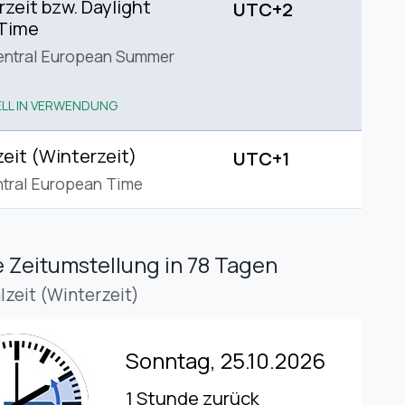
eit bzw. Daylight
UTC+2
 Time
entral European Summer
LL IN VERWENDUNG
eit (Winterzeit)
UTC+1
tral European Time
 Zeitumstellung
in 78 Tagen
lzeit (Winterzeit)
Sonntag, 25.10.2026
1 Stunde zurück