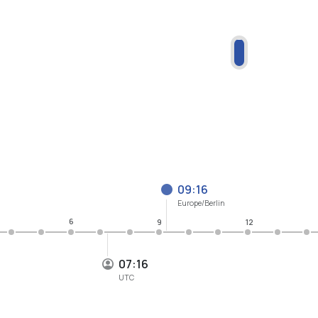
09:16
Europe/Berlin
6
9
12
07:16
UTC