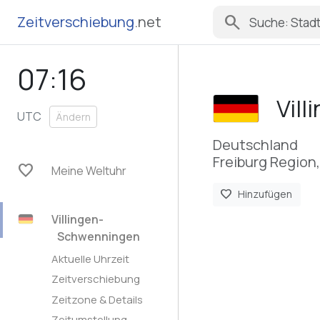
search
Zeitverschiebung
.net
07:16
Vil
UTC
Ändern
Deutschland
Freiburg Regio
favorite
Meine Weltuhr
favorite
Hinzufügen
Villingen-
Schwenningen
Aktuelle Uhrzeit
Zeitverschiebung
Zeitzone & Details
Zeitumstellung