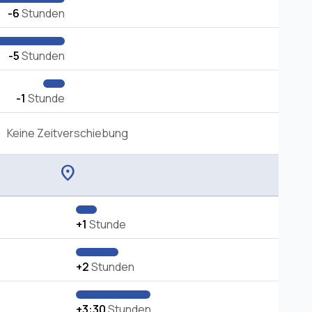
-6
Stunden
-5
Stunden
-1
Stunde
Keine Zeitverschiebung
location_on
+1
Stunde
+2
Stunden
+3:30
Stunden