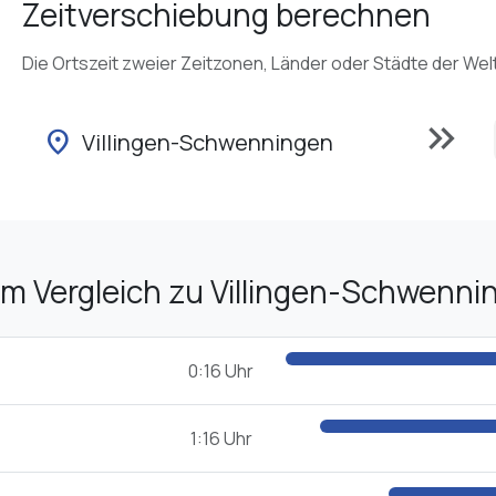
Zeitverschiebung berechnen
Die Ortszeit zweier Zeitzonen, Länder oder Städte der Wel
keyboard_double_arrow_right
location_on
Villingen-Schwenningen
im Vergleich zu Villingen-Schwenni
0:16 Uhr
1:16 Uhr