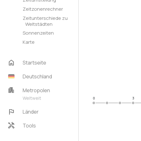
Zeitzonenrechner
Zeitunterschiede zu
Weltstädten
Sonnenzeiten
Karte
home
Startseite
Deutschland
apartment
Metropolen
Weltweit
0
3
flag
Länder
handyman
Tools