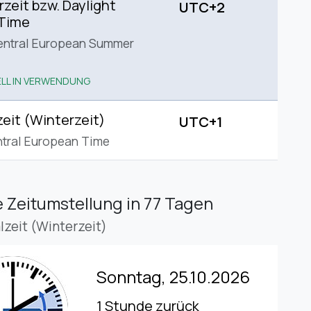
eit bzw. Daylight
UTC+2
 Time
entral European Summer
LL IN VERWENDUNG
eit (Winterzeit)
UTC+1
tral European Time
 Zeitumstellung
in 77 Tagen
lzeit (Winterzeit)
Sonntag, 25.10.2026
1 Stunde zurück