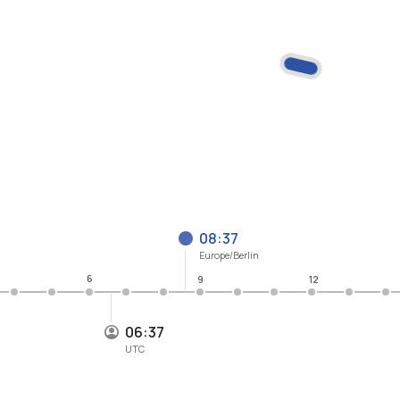
08:37
Europe/Berlin
6
9
12
06:37
UTC