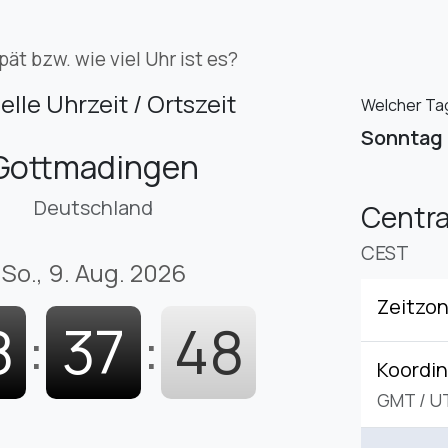
pät bzw. wie viel Uhr ist es?
elle Uhrzeit / Ortszeit
Welcher Tag
Sonntag
Gottmadingen
Deutschland
Centr
CEST
So., 9. Aug. 2026
Zeitzo
8
:
37
:
49
Koordin
GMT
/
U