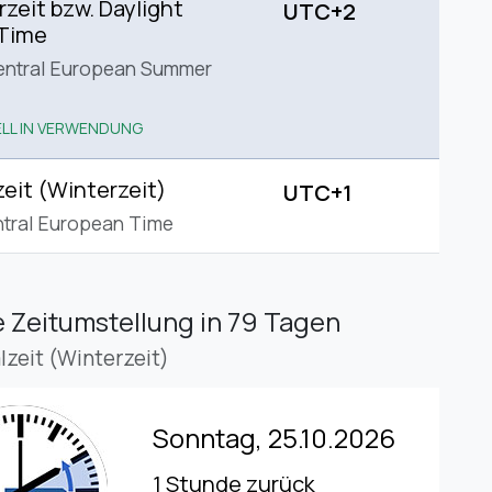
eit bzw. Daylight
UTC+2
 Time
entral European Summer
LL IN VERWENDUNG
eit (Winterzeit)
UTC+1
tral European Time
 Zeitumstellung
in 79 Tagen
lzeit (Winterzeit)
Sonntag, 25.10.2026
1 Stunde zurück