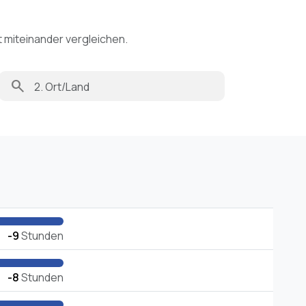
t miteinander vergleichen.
search
-9
Stunden
-8
Stunden