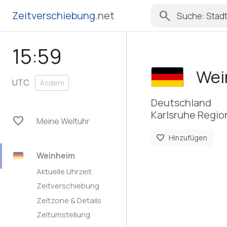
search
Zeitverschiebung
.net
15:59
Wei
UTC
Ändern
Deutschland
Karlsruhe Regi
favorite
Meine Weltuhr
favorite
Hinzufügen
Weinheim
Aktuelle Uhrzeit
Zeitverschiebung
Zeitzone & Details
Zeitumstellung