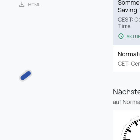
Sommerz
download
HTML
Saving
CEST: C
Time
schedule
AKTUE
Normalz
CET: Cen
Nächste
auf Norma