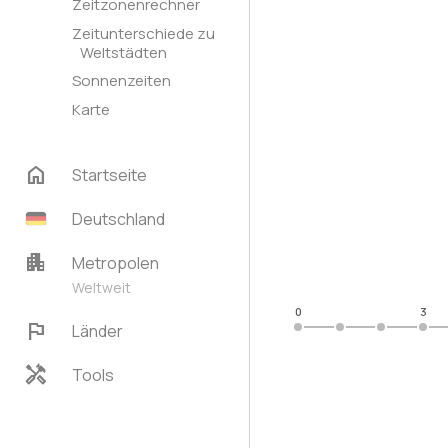
Zeitzonenrechner
Zeitunterschiede zu
Weltstädten
Sonnenzeiten
Karte
home
Startseite
Deutschland
apartment
Metropolen
Weltweit
0
3
flag
Länder
handyman
Tools