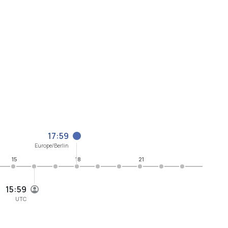
17:59
Europe/Berlin
15
18
21
15:59
UTC