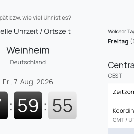
pät bzw. wie viel Uhr ist es?
elle Uhrzeit / Ortszeit
Welcher Tag
Freitag
(
Weinheim
Deutschland
Centr
CEST
Fr., 7. Aug. 2026
Zeitzo
7
:
59
:
56
Koordin
GMT
/
U