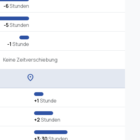
-6
Stunden
-5
Stunden
-1
Stunde
Keine Zeitverschiebung
location_on
+1
Stunde
+2
Stunden
+3:30
Stunden