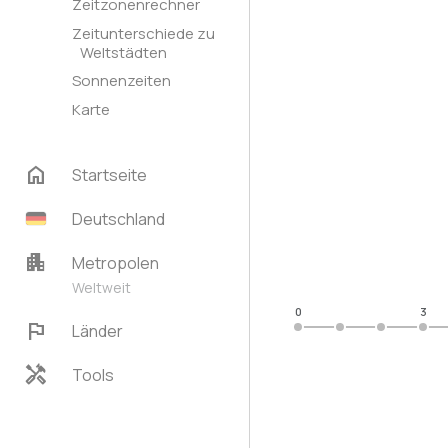
Zeitzonenrechner
Zeitunterschiede zu
Weltstädten
Sonnenzeiten
Karte
home
Startseite
Deutschland
apartment
Metropolen
Weltweit
0
3
flag
Länder
handyman
Tools