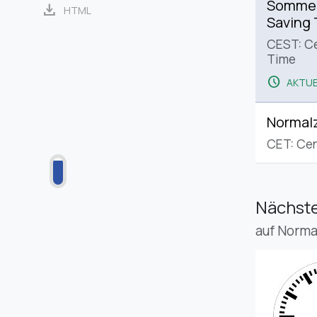
Sommerz
download
HTML
Saving
CEST: C
Time
schedule
AKTUE
Normalz
CET: Cen
Nächste
auf Norma