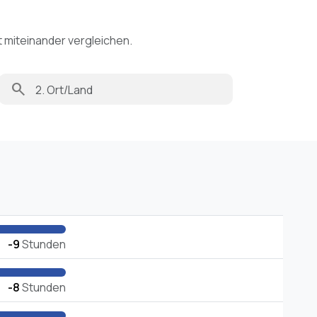
t miteinander vergleichen.
search
-9
Stunden
-8
Stunden