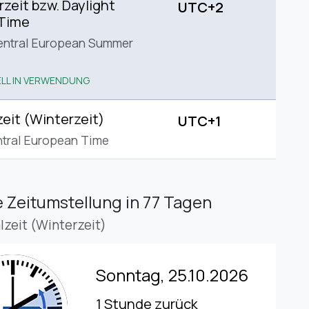
eit bzw. Daylight
UTC+2
 Time
entral European Summer
LL IN VERWENDUNG
eit (Winterzeit)
UTC+1
tral European Time
 Zeitumstellung
in 77 Tagen
lzeit (Winterzeit)
Sonntag, 25.10.2026
1 Stunde zurück