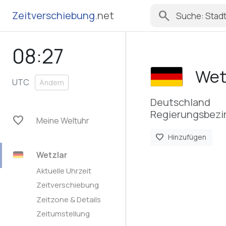
search
Zeitverschiebung
.net
08:27
Wet
UTC
Ändern
Deutschland
Regierungsbezi
favorite
Meine Weltuhr
favorite
Hinzufügen
Wetzlar
Aktuelle Uhrzeit
Zeitverschiebung
Zeitzone & Details
Zeitumstellung