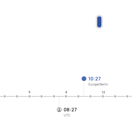
10:27
Europe/Berlin
6
9
12
08:27
UTC