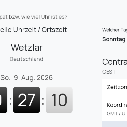
pät bzw. wie viel Uhr ist es?
elle Uhrzeit / Ortszeit
Welcher Tag 
Sonntag
Wetzlar
Deutschland
Centr
CEST
So., 9. Aug. 2026
Zeitzo
0
:
27
:
11
Koordin
GMT
/
U