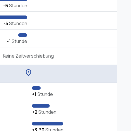
-6
Stunden
-5
Stunden
-1
Stunde
Keine Zeitverschiebung
location_on
+1
Stunde
+2
Stunden
+3:30
Stunden