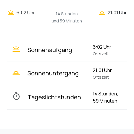
wb_twilight_2
wb_twilight
6:02 Uhr
21:01 Uhr
14 Stunden
und 59 Minuten
wb_twilight
6:02 Uhr
Sonnenaufgang
Ortszeit
wb_twilight_2
21:01 Uhr
Sonnenuntergang
Ortszeit
14 Stunden,
timer
Tageslichtstunden
59 Minuten