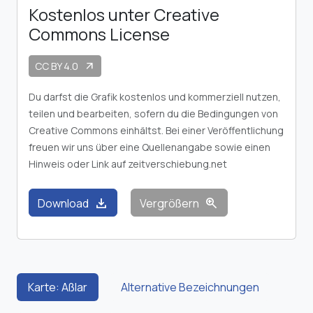
Kostenlos unter Creative
Commons License
CC BY 4.0
arrow_outward
Du darfst die Grafik kostenlos und kommerziell nutzen,
teilen und bearbeiten, sofern du die Bedingungen von
Creative Commons einhältst. Bei einer Veröffentlichung
freuen wir uns über eine Quellenangabe sowie einen
Hinweis oder Link auf zeitverschiebung.net
download
zoom_in
Download
Vergrößern
Karte: Aßlar
Alternative Bezeichnungen