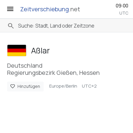
09:00
menu
Zeitverschiebung
.net
UTC
search
Aßlar
Deutschland
Regierungsbezirk Gießen, Hessen
Europe/Berlin
UTC+2
favorite
Hinzufügen