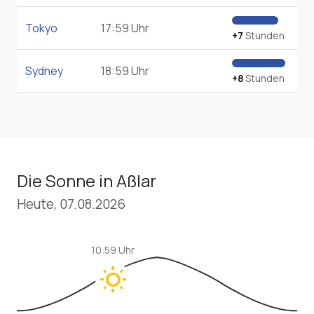
Tokyo
17:59 Uhr
+7
Stunden
Sydney
18:59 Uhr
+8
Stunden
Die Sonne in Aßlar
Heute, 07.08.2026
10:59 Uhr
wb_sunny