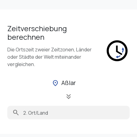
Zeitverschiebung
berechnen
Die Ortszeit zweier Zeitzonen, Länder
oder Städte der Welt miteinander
vergleichen.
Aßlar
location_on
keyboard_double_arrow_down
search