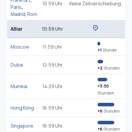
Frankfurt
,
10:59 Uhr
Keine Zeitverschiebung
Paris
,
Madrid
,
Rom
location_on
Aßlar
10:59 Uhr
Moscow
11:59 Uhr
+1
Stunde
Dubai
12:59 Uhr
+2
Stunden
Mumbai
14:29 Uhr
+3:30
Stunden
Hong Kong
16:59 Uhr
+6
Stunden
Singapore
16:59 Uhr
+6
Stunden