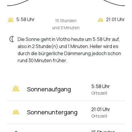
wb_twilight_2
wb_twilight
5:58 Uhr
21:01 Uhr
15 Stunden
und 3 Minuten
nightlight
Die Sonne geht in Vlotho heute um 5:58 Uhr auf,
also in 2 Stunde(n) und 1 Minuten. Heller wird es
durch die bürgerliche Dämmerung jedoch schon
rund 30 Minuten früher.
wb_twilight
5:58 Uhr
Sonnenaufgang
Ortszeit
wb_twilight_2
21:01 Uhr
Sonnenuntergang
Ortszeit