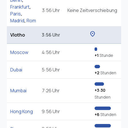
Berlin
,
Frankfurt
,
3:56 Uhr
Keine Zeitverschiebung
Paris
,
Madrid
,
Rom
location_on
Vlotho
3:56 Uhr
Moscow
4:56 Uhr
+1
Stunde
Dubai
5:56 Uhr
+2
Stunden
Mumbai
7:26 Uhr
+3:30
Stunden
Hong Kong
9:56 Uhr
+6
Stunden