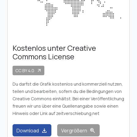
Kostenlos unter Creative
Commons License
CC BY 4.0
arrow_outward
Du darfst die Grafik kostenlos und kommerziell nutzen,
teilen und bearbeiten, sofern du die Bedingungen von
Creative Commons einhältst. Bei einer Veröffentlichung
freuen wir uns über eine Quellenangabe sowie einen
Hinweis oder Link auf zeitverschiebung.net
download
zoom_in
Download
Vergrößern