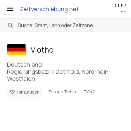
01:57
menu
Zeitverschiebung
.net
UTC
search
Vlotho
Deutschland
Regierungsbezirk Detmold, Nordrhein-
Westfalen
Europe/Berlin
UTC+2
favorite
Hinzufügen