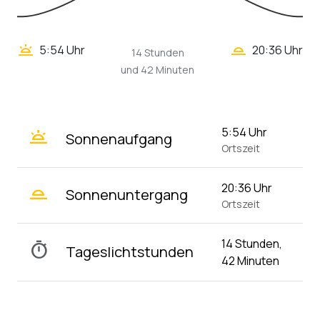
wb_twilight_2
wb_twilight
5:54 Uhr
20:36 Uhr
14 Stunden
und 42 Minuten
wb_twilight
5:54 Uhr
Sonnenaufgang
Ortszeit
wb_twilight_2
20:36 Uhr
Sonnenuntergang
Ortszeit
14 Stunden,
timer
Tageslichtstunden
42 Minuten