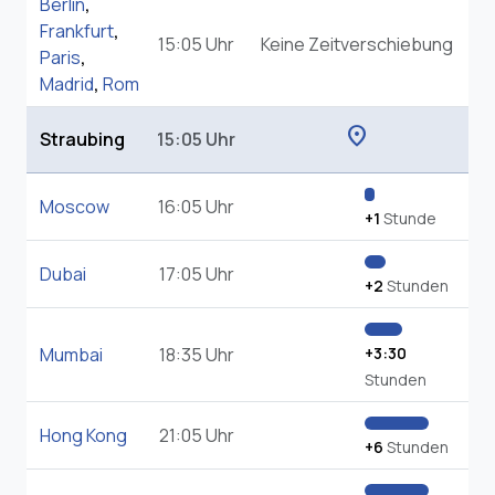
Berlin
,
Frankfurt
,
15:05 Uhr
Keine Zeitverschiebung
Paris
,
Madrid
,
Rom
location_on
Straubing
15:05 Uhr
Moscow
16:05 Uhr
+1
Stunde
Dubai
17:05 Uhr
+2
Stunden
Mumbai
18:35 Uhr
+3:30
Stunden
Hong Kong
21:05 Uhr
+6
Stunden