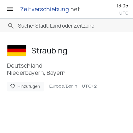
13:05
menu
Zeitverschiebung
.net
UTC
search
Straubing
Deutschland
Niederbayern, Bayern
Europe/Berlin
UTC+2
favorite
Hinzufügen