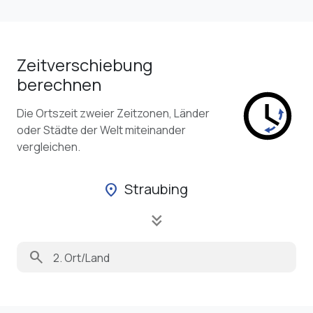
Zeitverschiebung
berechnen
Die Ortszeit zweier Zeitzonen, Länder
oder Städte der Welt miteinander
vergleichen.
Straubing
location_on
keyboard_double_arrow_down
search