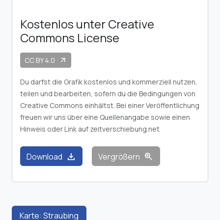
Kostenlos unter Creative
Commons License
CC BY 4.0
arrow_outward
Du darfst die Grafik kostenlos und kommerziell nutzen,
teilen und bearbeiten, sofern du die Bedingungen von
Creative Commons einhältst. Bei einer Veröffentlichung
freuen wir uns über eine Quellenangabe sowie einen
Hinweis oder Link auf zeitverschiebung.net
download
zoom_in
Download
Vergrößern
Karte: Straubing