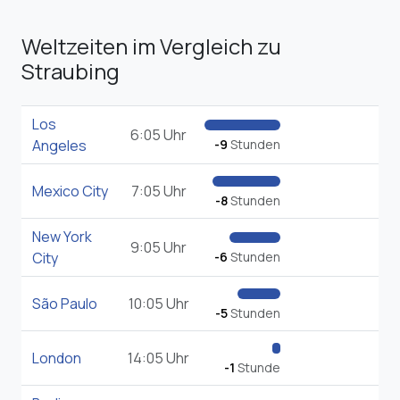
Weltzeiten im Vergleich zu
Straubing
Los
6:05 Uhr
Angeles
-9
Stunden
Mexico City
7:05 Uhr
-8
Stunden
New York
9:05 Uhr
City
-6
Stunden
São Paulo
10:05 Uhr
-5
Stunden
London
14:05 Uhr
-1
Stunde