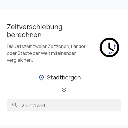
Zeitverschiebung
berechnen
Die Ortszeit zweier Zeitzonen, Länder
oder Städte der Welt miteinander
vergleichen.
Stadtbergen
location_on
keyboard_double_arrow_down
search