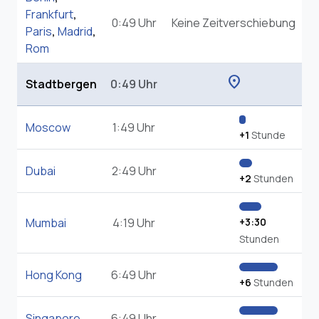
Frankfurt
,
0:49 Uhr
Keine Zeitverschiebung
Paris
,
Madrid
,
Rom
location_on
Stadtbergen
0:49 Uhr
Moscow
1:49 Uhr
+1
Stunde
Dubai
2:49 Uhr
+2
Stunden
Mumbai
4:19 Uhr
+3:30
Stunden
Hong Kong
6:49 Uhr
+6
Stunden
Singapore
6:49 Uhr