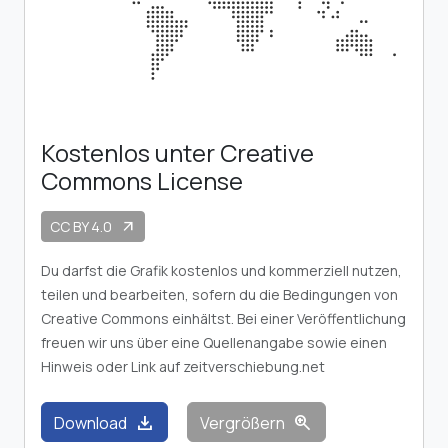
Kostenlos unter Creative
Commons License
CC BY 4.0
arrow_outward
Du darfst die Grafik kostenlos und kommerziell nutzen,
teilen und bearbeiten, sofern du die Bedingungen von
Creative Commons einhältst. Bei einer Veröffentlichung
freuen wir uns über eine Quellenangabe sowie einen
Hinweis oder Link auf zeitverschiebung.net
download
zoom_in
Download
Vergrößern