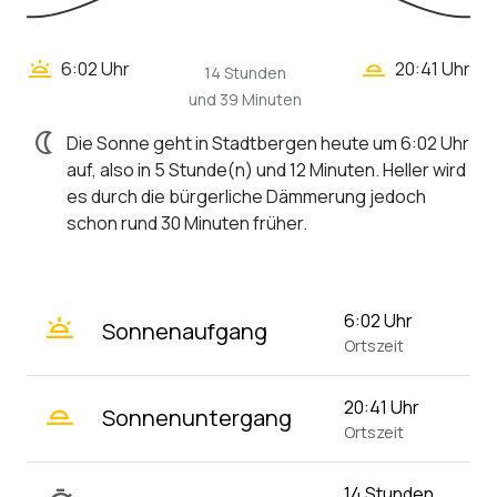
wb_twilight_2
wb_twilight
6:02 Uhr
20:41 Uhr
14 Stunden
und 39 Minuten
nightlight
Die Sonne geht in Stadtbergen heute um 6:02 Uhr
auf, also in 5 Stunde(n) und 12 Minuten. Heller wird
es durch die bürgerliche Dämmerung jedoch
schon rund 30 Minuten früher.
wb_twilight
6:02 Uhr
Sonnenaufgang
Ortszeit
wb_twilight_2
20:41 Uhr
Sonnenuntergang
Ortszeit
14 Stunden,