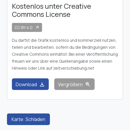
Kostenlos unter Creative
Commons License
CC BY 4.0
arrow_outward
Du darfst die Grafik kostenlos und kommerziell nutzen,
teilen und bearbeiten, sofern du die Bedingungen von
Creative Commons einhältst. Bei einer Veröffentlichung
freuen wir uns über eine Quellenangabe sowie einen
Hinweis oder Link auf zeitverschiebung.net
download
zoom_in
Download
Vergrößern
Karte: Schladen