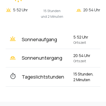
wb_twilight_2
wb_twilight
5:52 Uhr
20:54 Uhr
15 Stunden
und 2 Minuten
wb_twilight
5:52 Uhr
Sonnenaufgang
Ortszeit
wb_twilight_2
20:54 Uhr
Sonnenuntergang
Ortszeit
15 Stunden,
timer
Tageslichtstunden
2 Minuten