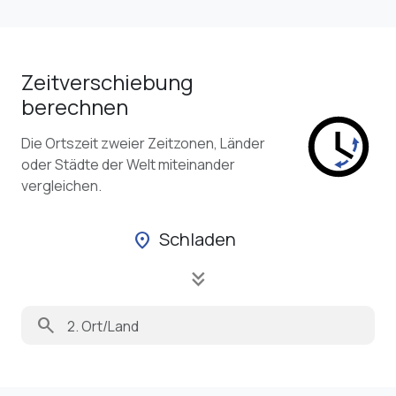
Zeitverschiebung
berechnen
Die Ortszeit zweier Zeitzonen, Länder
oder Städte der Welt miteinander
vergleichen.
Schladen
location_on
keyboard_double_arrow_down
search