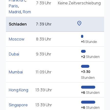
Frankfurt
,
7:39 Uhr
Keine Zeitverschiebung
Paris
,
Madrid
,
Rom
location_on
Schladen
7:39 Uhr
Moscow
8:39 Uhr
+1
Stunde
Dubai
9:39 Uhr
+2
Stunden
Mumbai
11:09 Uhr
+3:30
Stunden
Hong Kong
13:39 Uhr
+6
Stunden
Singapore
13:39 Uhr
+6
Stunden