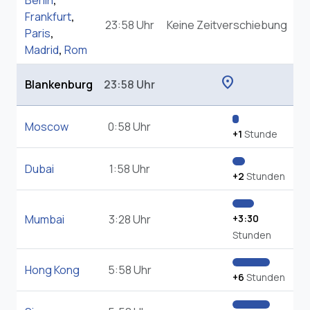
Berlin
,
Frankfurt
,
23:58 Uhr
Keine Zeitverschiebung
Paris
,
Madrid
,
Rom
location_on
Blankenburg
23:58 Uhr
Moscow
0:58 Uhr
+1
Stunde
Dubai
1:58 Uhr
+2
Stunden
Mumbai
3:28 Uhr
+3:30
Stunden
Hong Kong
5:58 Uhr
+6
Stunden