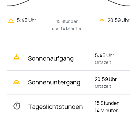
wb_twilight_2
wb_twilight
5:45 Uhr
20:59 Uhr
15 Stunden
und 14 Minuten
wb_twilight
5:45 Uhr
Sonnenaufgang
Ortszeit
wb_twilight_2
20:59 Uhr
Sonnenuntergang
Ortszeit
15 Stunden,
timer
Tageslichtstunden
14 Minuten