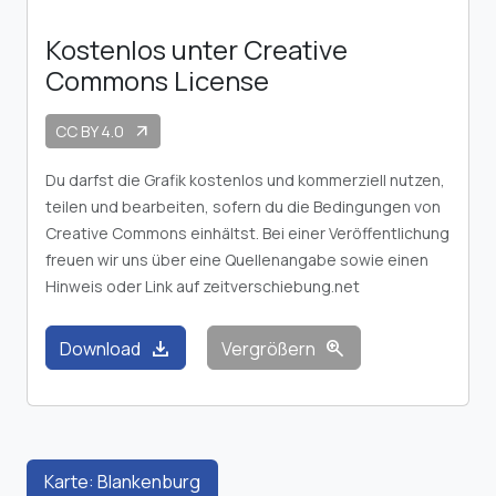
Kostenlos unter Creative
Commons License
CC BY 4.0
arrow_outward
Du darfst die Grafik kostenlos und kommerziell nutzen,
teilen und bearbeiten, sofern du die Bedingungen von
Creative Commons einhältst. Bei einer Veröffentlichung
freuen wir uns über eine Quellenangabe sowie einen
Hinweis oder Link auf zeitverschiebung.net
download
zoom_in
Download
Vergrößern
Karte: Blankenburg