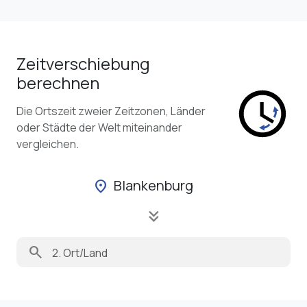
Zeitverschiebung
berechnen
Die Ortszeit zweier Zeitzonen, Länder
oder Städte der Welt miteinander
vergleichen.
Blankenburg
location_on
keyboard_double_arrow_down
search