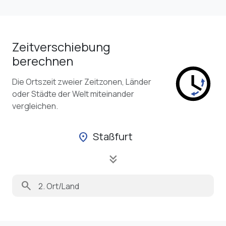
Zeitverschiebung
berechnen
Die Ortszeit zweier Zeitzonen, Länder
oder Städte der Welt miteinander
vergleichen.
Staßfurt
location_on
keyboard_double_arrow_down
search