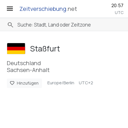
20:57
menu
Zeitverschiebung
.net
UTC
search
Staßfurt
Deutschland
Sachsen-Anhalt
Europe/Berlin
UTC+2
favorite
Hinzufügen