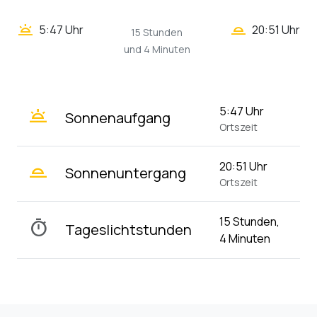
wb_twilight_2
wb_twilight
5:47 Uhr
20:51 Uhr
15 Stunden
und 4 Minuten
wb_twilight
5:47 Uhr
Sonnenaufgang
Ortszeit
wb_twilight_2
20:51 Uhr
Sonnenuntergang
Ortszeit
15 Stunden,
timer
Tageslichtstunden
4 Minuten