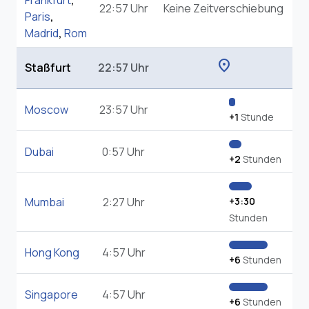
Frankfurt
,
22:57 Uhr
Keine Zeitverschiebung
Paris
,
Madrid
,
Rom
location_on
Staßfurt
22:57 Uhr
Moscow
23:57 Uhr
+1
Stunde
Dubai
0:57 Uhr
+2
Stunden
Mumbai
2:27 Uhr
+3:30
Stunden
Hong Kong
4:57 Uhr
+6
Stunden
Singapore
4:57 Uhr
+6
Stunden