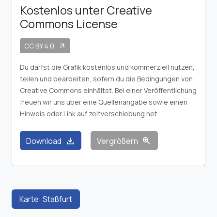
Kostenlos unter Creative
Commons License
CC BY 4.0
arrow_outward
Du darfst die Grafik kostenlos und kommerziell nutzen,
teilen und bearbeiten, sofern du die Bedingungen von
Creative Commons einhältst. Bei einer Veröffentlichung
freuen wir uns über eine Quellenangabe sowie einen
Hinweis oder Link auf zeitverschiebung.net
download
zoom_in
Download
Vergrößern
Karte: Staßfurt