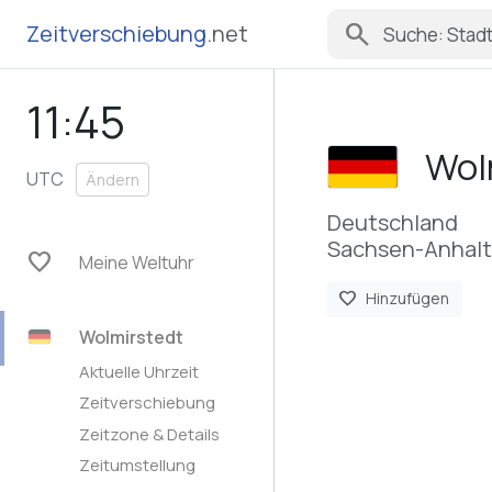
search
Zeitverschiebung
.net
11:45
Wol
UTC
Ändern
Deutschland
Sachsen-Anhalt
favorite
Meine Weltuhr
favorite
Hinzufügen
Wolmirstedt
Aktuelle Uhrzeit
Zeitverschiebung
Zeitzone & Details
Zeitumstellung