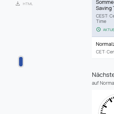
Sommerz
download
HTML
Saving
CEST: C
Time
schedule
AKTUE
Normalz
CET: Cen
Nächste
auf Norma