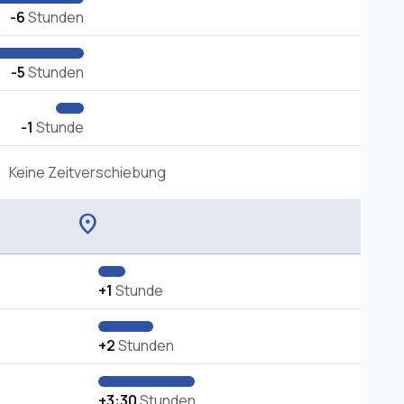
-6
Stunden
-5
Stunden
-1
Stunde
Keine Zeitverschiebung
location_on
+1
Stunde
+2
Stunden
+3:30
Stunden