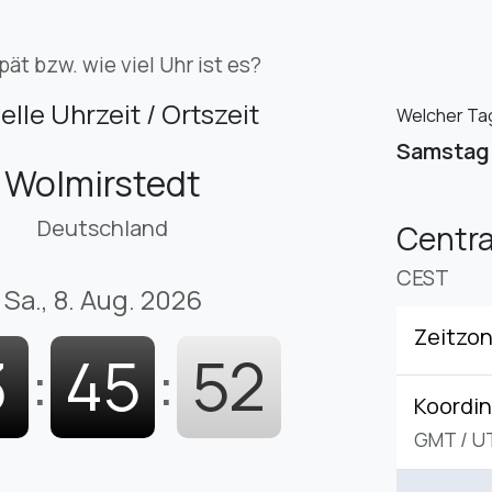
pät bzw. wie viel Uhr ist es?
elle Uhrzeit / Ortszeit
Welcher Tag 
Samstag
Wolmirstedt
Deutschland
Centr
CEST
Sa., 8. Aug. 2026
Zeitzo
3
:
45
:
53
Koordin
GMT
/
U