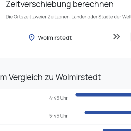
Zeitverschiebung berechnen
Die Ortszeit zweier Zeitzonen, Länder oder Städte der Wel
keyboard_double_arrow_right
location_on
Wolmirstedt
im Vergleich zu Wolmirstedt
4:45 Uhr
5:45 Uhr