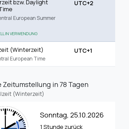
eit bzw. Daylight
UTC+2
 Time
entral European Summer
LL IN VERWENDUNG
eit (Winterzeit)
UTC+1
tral European Time
 Zeitumstellung
in 78 Tagen
lzeit (Winterzeit)
Sonntag, 25.10.2026
1 Stunde zurück