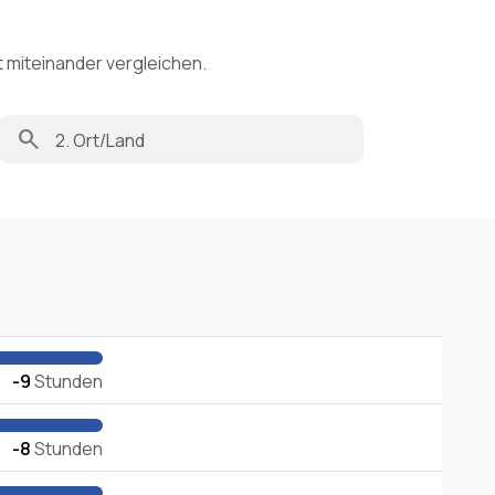
t miteinander vergleichen.
search
-9
Stunden
-8
Stunden