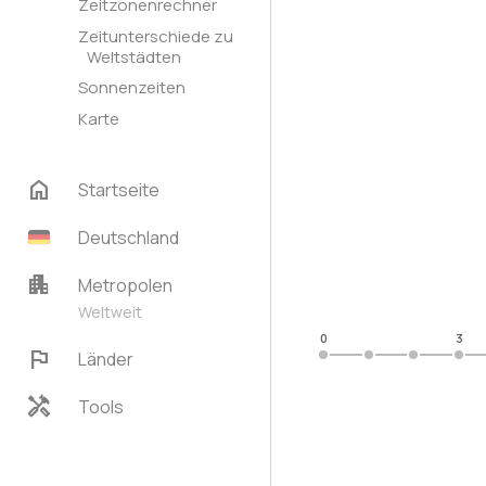
Zeitzonenrechner
Zeitunterschiede zu
Weltstädten
Sonnenzeiten
Karte
home
Startseite
Deutschland
apartment
Metropolen
Weltweit
0
3
flag
Länder
handyman
Tools