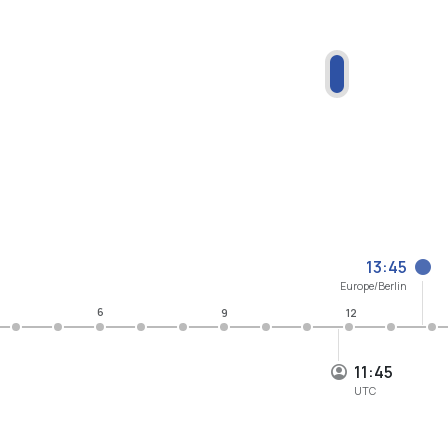
13:45
Europe/Berlin
6
9
12
11:45
UTC