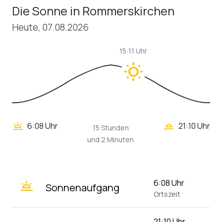
Die Sonne in Rommerskirchen
Heute, 07.08.2026
15:11 Uhr
wb_sunny
wb_twilight_2
wb_twilight
6:08 Uhr
21:10 Uhr
15 Stunden
und 2 Minuten
wb_twilight
6:08 Uhr
Sonnenaufgang
Ortszeit
21:10 Uhr