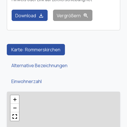
download
zoom_in
Download
Vergrößern
Karte: Rommerskirchen
Alternative Bezeichnungen
Einwohnerzahl
+
−