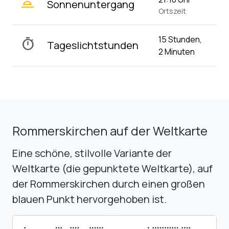
wb_twilight_2
Sonnenuntergang
Ortszeit
15 Stunden,
timer
Tageslichtstunden
2 Minuten
Rommerskirchen auf der Weltkarte
Eine schöne, stilvolle Variante der
Weltkarte (die gepunktete Weltkarte), auf
der Rommerskirchen durch einen großen
blauen Punkt hervorgehoben ist.