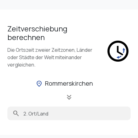
Zeitverschiebung
berechnen
Die Ortszeit zweier Zeitzonen, Länder
oder Städte der Welt miteinander
vergleichen.
Rommerskirchen
location_on
keyboard_double_arrow_down
search