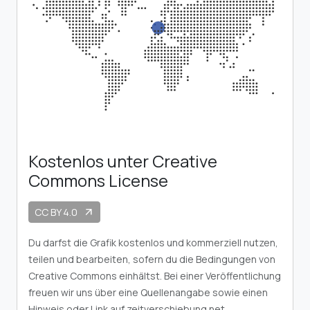
Kostenlos unter Creative
Commons License
CC BY 4.0
arrow_outward
Du darfst die Grafik kostenlos und kommerziell nutzen,
teilen und bearbeiten, sofern du die Bedingungen von
Creative Commons einhältst. Bei einer Veröffentlichung
freuen wir uns über eine Quellenangabe sowie einen
Hinweis oder Link auf zeitverschiebung.net