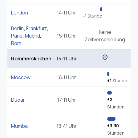
London
14:11 Uhr
-1
Stunde
Berlin
,
Frankfurt
,
Keine
Paris
,
Madrid
,
15:11 Uhr
Zeitverschiebung
Rom
location_on
Rommerskirchen
15:11 Uhr
Moscow
16:11 Uhr
+1
Stunde
Dubai
17:11 Uhr
+2
Stunden
Mumbai
18:41 Uhr
+3:30
Stunden