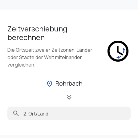
Zeitverschiebung
berechnen
Die Ortszeit zweier Zeitzonen, Länder
oder Städte der Welt miteinander
vergleichen.
Rohrbach
location_on
keyboard_double_arrow_down
search