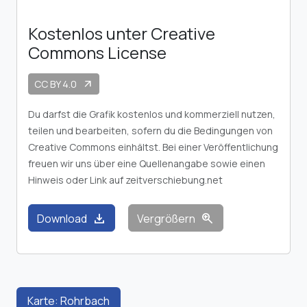
Kostenlos unter Creative
Commons License
CC BY 4.0
arrow_outward
Du darfst die Grafik kostenlos und kommerziell nutzen,
teilen und bearbeiten, sofern du die Bedingungen von
Creative Commons einhältst. Bei einer Veröffentlichung
freuen wir uns über eine Quellenangabe sowie einen
Hinweis oder Link auf zeitverschiebung.net
download
zoom_in
Download
Vergrößern
Karte: Rohrbach