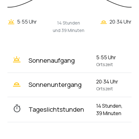
wb_twilight_2
wb_twilight
5:55 Uhr
20:34 Uhr
14 Stunden
und 39 Minuten
wb_twilight
5:55 Uhr
Sonnenaufgang
Ortszeit
wb_twilight_2
20:34 Uhr
Sonnenuntergang
Ortszeit
14 Stunden,
timer
Tageslichtstunden
39 Minuten